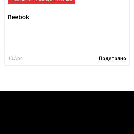
Reebok
10.
Apr.
Подетално