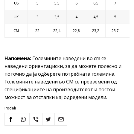
US
5
5,5
6
6,5
7
7
UK
3
3,5
4
4,5
5
5
CM
22
22,4
22,8
23,2
23,7
2
Напомена:
Големините наведени во cm се
наведени ориентациски, за да можете полесно и
поточно да ја одберете потребната големина.
Големините наведени во CM се превземени од
спецификациите на производителот и постои
можност за отстапки кај одредени модели.
Podeli