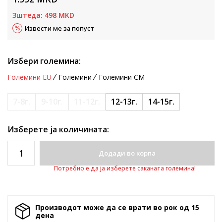
Зштеда:
498
MKD
Извести ме за попуст
Избери големина:
Големини EU
Големини
Големини CM
7-8г.
9-10г.
11-12г.
12-13г.
14-15г.
Изберете ја количината:
Додади во корпа
Потребно е да ја изберете саканата големина!
Производот може да се врати во рок од 15
денa