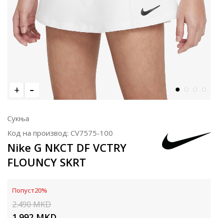
Сукња
Код на производ:
CV7575-100
Nike G NKCT DF VCTRY
FLOUNCY SKRT
Попуст
20
%
2.490
MKD
1.992
MKD