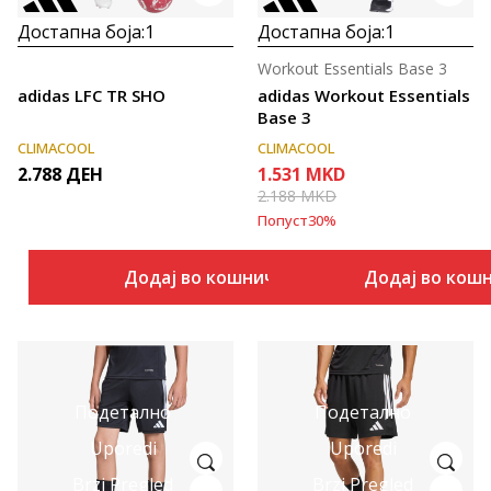
Достапна боја:
1
Достапна боја:
1
Workout Essentials Base 3
adidas LFC TR SHO
adidas Workout Essentials
Base 3
CLIMACOOL
CLIMACOOL
2.788
ДЕН
1.531
MKD
2.188
MKD
Попуст
30
%
Додај во кошничка
Додај во кош
Подетално
Подетално
Uporedi
Uporedi
Brzi Pregled
Brzi Pregled