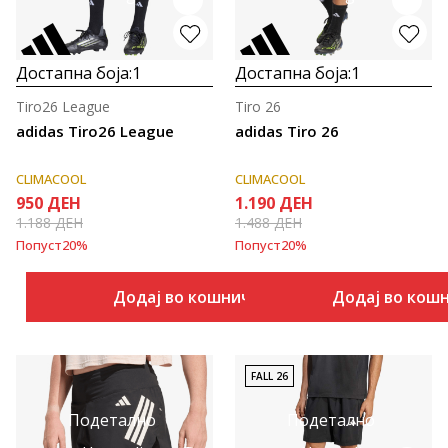
Достапна боја:
1
Достапна боја:
1
Tiro26 League
Tiro 26
adidas Tiro26 League
adidas Tiro 26
CLIMACOOL
CLIMACOOL
950
ДЕН
1.190
ДЕН
1.188
ДЕН
1.488
ДЕН
Попуст
20
%
Попуст
20
%
Додај во кошничка
Додај во кош
FALL 26
Подетално
Подетално