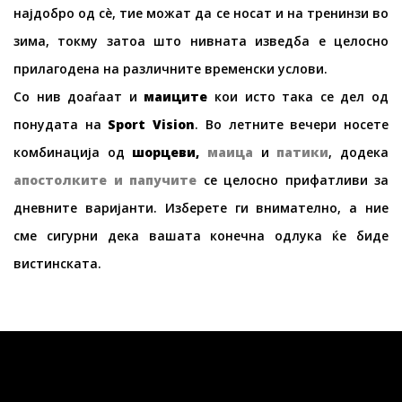
најдобро од сè, тие можат да се носат и на тренинзи во
зима, токму затоа што нивната изведба е целосно
прилагодена на различните временски услови.
Со нив доаѓаат и
маици
те
кои исто така се дел од
понудата на
Sport Vision
. Во летните вечери носете
комбинација од
шорцеви
,
маица
и
патики
, додека
апостолки
те
и
папучи
те
се целосно прифатливи за
дневните варијанти. Изберете ги внимателно, а ние
сме сигурни дека вашата конечна одлука ќе биде
вистинската.