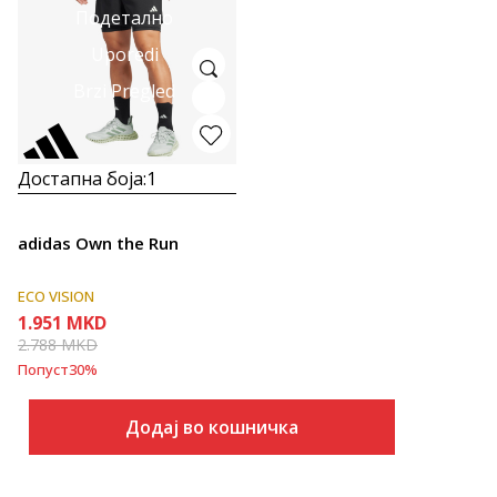
Подетално
Uporedi
Brzi Pregled
Достапна боја:
1
adidas Own the Run
ECO VISION
1.951
MKD
2.788
MKD
Попуст
30
%
Додај во кошничка