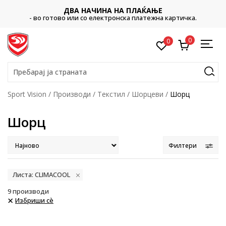
ДВА НАЧИНА НА ПЛАЌАЊЕ
- во готово или со електронска платежна картичка.
0
0
Пребарај ја страната
Sport Vision
Производи
Текстил
Шорцеви
Шорц
Шорц
Филтери
Листа: CLIMACOOL
9
производи
Избриши сè