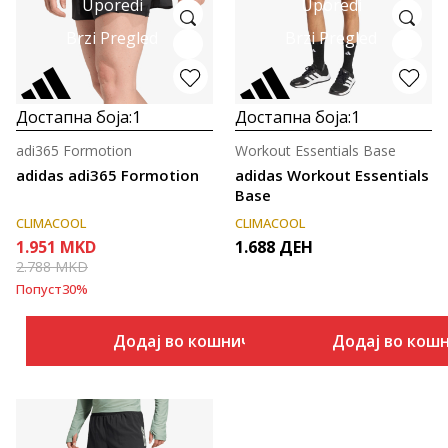
Uporedi
Uporedi
Brzi Pregled
Brzi Pregled
Достапна боја:
1
Достапна боја:
1
adi365 Formotion
Workout Essentials Base
adidas adi365 Formotion
adidas Workout Essentials
Base
CLIMACOOL
CLIMACOOL
1.951
MKD
1.688
ДЕН
2.788
MKD
Попуст
30
%
Додај во кошничка
Додај во кош