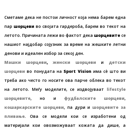
Сметаме дека не постои личност која нема барем една
пар
шорц
еви
во својата гардероба, барем во текот на
летото. Причината лежи во фактот дека
шорц
е
вите
се
нашиот најдобар сојузник за време на жешките летни
денови и идеален избор за секој ден.
Машки шорц
е
ви
,
женски шорц
е
ви
и
детски
шорц
е
ви
во понудата на
Sport Vision
има сè што ви
треба ако често го носите ова парче облека во текот
на летото. Меѓу моделите, се издвојуваат
lifestyle
шорц
е
ви
те
, но и
фудбалски
те
шорц
е
ви
,
кошаркарски
те
шорц
е
ви
, па дури и
шорц
е
ви
те
за
пли
в
ање
. Ова се модели кои се изработени од
материјали кои овозможуваат кожата да дише, а