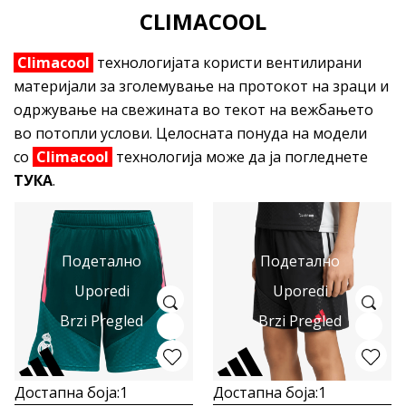
CLIMACOOL
Climacool
технологијата користи вентилирани
материјали за зголемување на протокот на зраци и
одржување на свежината во текот на вежбањето
во потопли услови. Целосната понуда на модели
со
Climacool
технологија може да ја погледнете
ТУКА
.
Подетално
Подетално
Uporedi
Uporedi
Brzi Pregled
Brzi Pregled
Достапна боја:
1
Достапна боја:
1