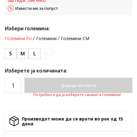
Зштеда:
596
MKD
Извести ме за попуст
Избери големина:
Големини EU
Големини
Големини CM
S
M
L
XL
Изберете ја количината:
Додади во корпа
Потребно е да ја изберете саканата големина!
Производот може да се врати во рок од 15
денa