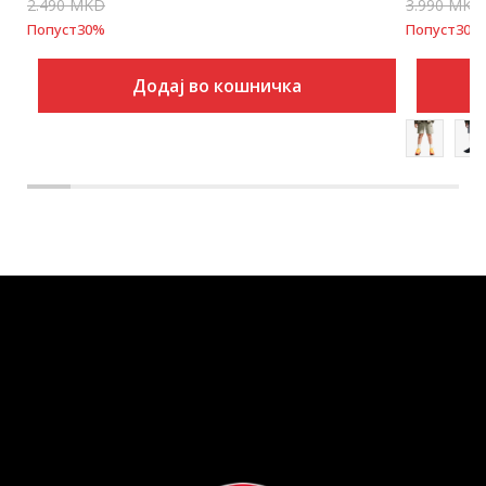
2.490
MKD
3.990
MKD
Попуст
30
%
Попуст
30
%
Додај во кошничка