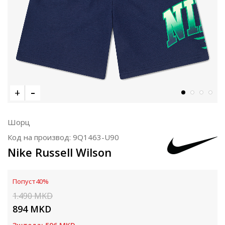
Шорц
Код на производ:
9Q1463-U90
Nike Russell Wilson
Попуст
40
%
1.490
MKD
894
MKD