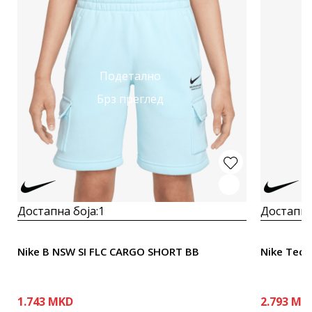
Подетално
Брз преглед
Достапна боја:
1
Достапна
Nike B NSW SI FLC CARGO SHORT BB
Nike Tech
1.743
MKD
2.793
MK