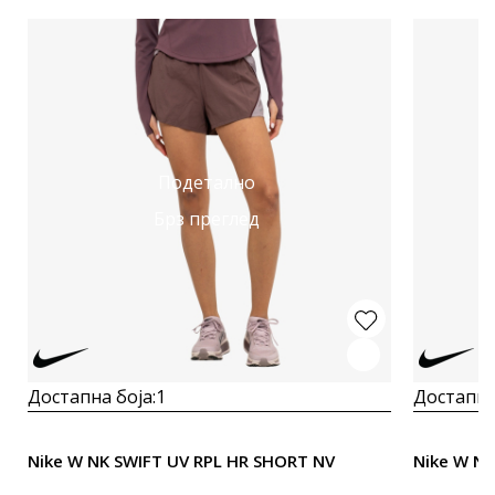
Подетално
Брз преглед
Достапна боја:
1
Достапна
Nike W NK SWIFT UV RPL HR SHORT NV
Nike W NK