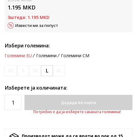
1.195
MKD
Зштеда:
1.195
MKD
Извести ме за попуст
Избери големина:
Големини EU
Големини
Големини CM
XS
S
M
L
XL
Изберете ја количината:
Додади во корпа
Потребно е да ја изберете саканата големина!
Производот може да се врати во рок од 15