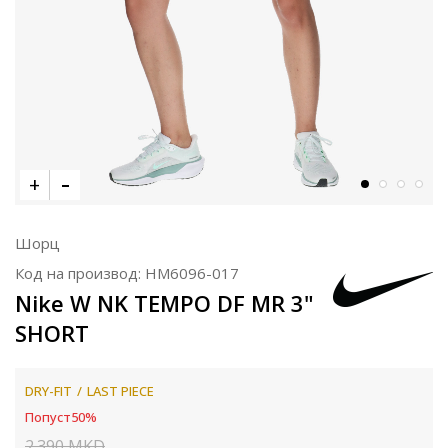
Шорц
Код на производ:
HM6096-017
Nike W NK TEMPO DF MR 3"
SHORT
DRY-FIT
LAST PIECE
Попуст
50
%
2.390
MKD