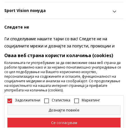
Sport Vision понуда
Следете не
Ги споделуваме нашите тајни со вас! Следете не на
социјалните мрежи и дознајте за попусти, промоции и
нови производи!
Оваа веб страна користи колачиња (cookies)
Колачињата ги употребуваме за да овозможиме оваа веб страна да
работи правилно како и за нејзино понатамошно унапредување се
со цел подобрување на Вашето корисничко искуство,
персонализација на содржините и огласите, функционалност на
социјалните медиуми и анализа на сообраќајот. Со продолжување
на користењето на нашата интернет страница ја прифаќате
употребата на колачиња (cookies).
Задолжителни
Статистика
Маркетинг
Македонија
Промена
Дознајте повеќе
Се согласувам