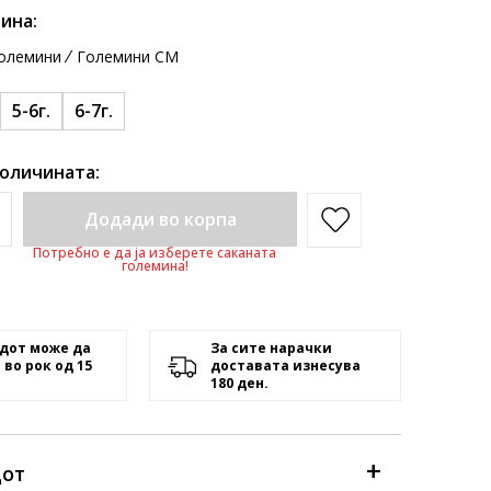
ина:
олемини
Големини CM
5-6г.
6-7г.
количината:
Додади во корпа
Потребно е да ја изберете саканата
големина!
дот може да
За сите нарачки
 во рок од 15
доставата изнесува
180 ден.
дот