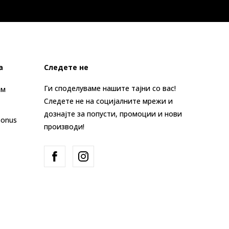
а
Следете не
Ги споделуваме нашите тајни со вас!
ам
Следете не на социјалните мрежи и
дознајте за попусти, промоции и нови
Bonus
производи!