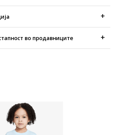
ија
стапност во продавниците