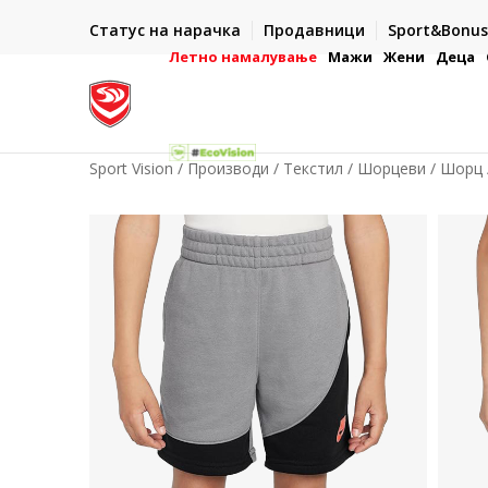
ИСПОРАКА ВО РОК ОД 5 РАБОТНИ ДЕНА
Статус на нарачка
Продавници
Sport&Bonus
-222
- на сите нарачки во готово или со електронска пла
картичка
Летно намалување
Мажи
Жени
Деца
Sport Vision
Производи
Текстил
Шорцеви
Шорц