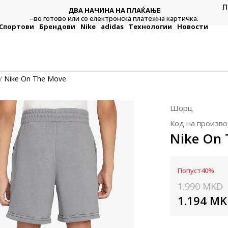
П
ДВА НАЧИНА НА ПЛАЌАЊЕ
тежна
Плат
- во готово или со електронска платежна картичка.
Спортови
Брендови
Nike
adidas
Технологии
Новости
Nike On The Move
Шорц
Код на произво
Nike On 
Попуст
40
%
1.990
MKD
1.194
MK