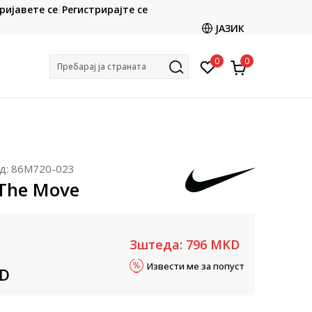
CLICK & COLLECT
ријавете се
Регистрирајте се
ете со картичка online и подигнете во продавницата
ЈАЗИК
по ваш избор
0
0
Пребарај ја страната
д:
86M720-023
The Move
Зштеда:
796
MKD
Извести ме за попуст
D