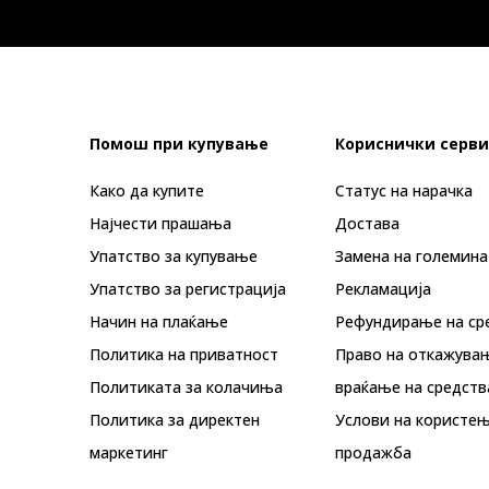
Помош при купување
Кориснички серви
Како да купите
Статус на нарачка
Најчести прашања
Достава
Упатство за купување
Замена на големина
Упатство за регистрација
Рекламациja
Начин на плаќање
Рефундирање на ср
Политика на приватност
Право на откажува
Политиката за колачиња
враќање на средств
Политика за директен
Услови на користењ
маркетинг
продажба