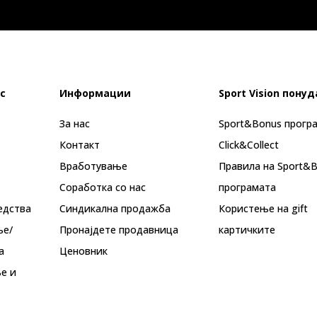
с
Информации
Sport Vision понуд
За нас
Sport&Bonus прогр
Контакт
Click&Collect
Вработување
Правила на Sport&
Соработка со нас
програмата
едства
Синдикална продажба
Користење на gift
ње/
Пронајдете продавница
картичките
а
Ценовник
е и