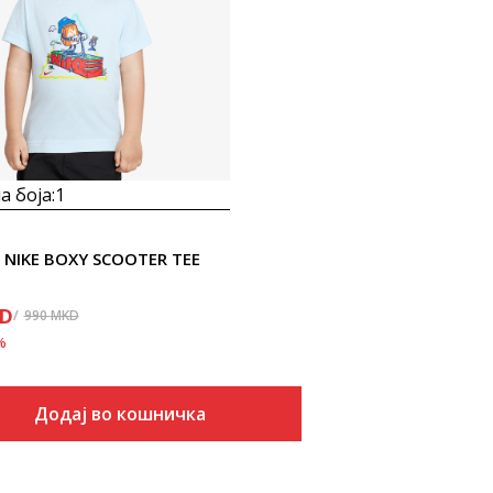
 боја:
1
 NIKE BOXY SCOOTER TEE
E
D
990
MKD
%
Додај во кошничка