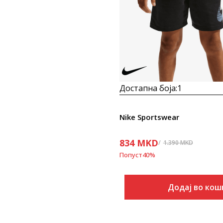
Достапна боја:
1
Nike Sportswear
834
MKD
1.390
MKD
Попуст
40
%
Додај во кош