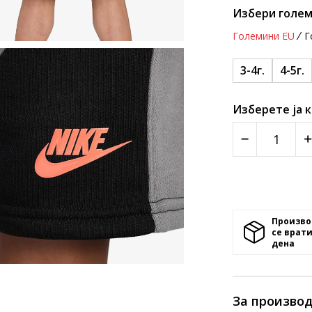
Избери голем
Големини EU
Г
3-4г.
4-5г.
Изберете ја 
Произво
се врати
денa
За произво