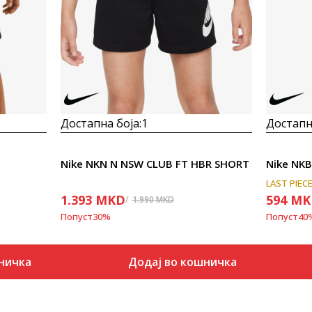
Достапна боја:
1
Достапна
Nike NKN N NSW CLUB FT HBR SHORT
Nike NKB
LAST PIEC
1.393
MKD
594
MK
1.990
MKD
Попуст
30
%
Попуст
40
ничка
Додај во кошничка