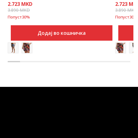
2.723
MKD
2.723
MK
3.890
MKD
3.890
MKD
Попуст
30
%
Попуст
30
%
Додај во кошничка