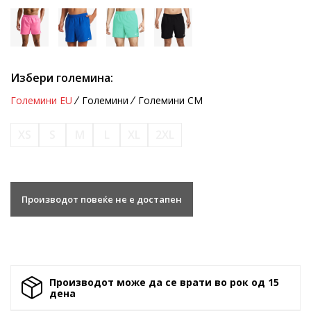
Избери големина:
Големини EU
Големини
Големини CM
XS
S
M
L
XL
2XL
Производот повеќе не е достапен
Производот може да се врати во рок од 15
денa