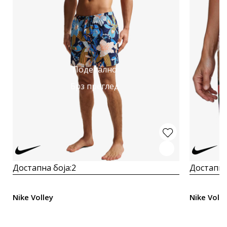
Подетално
Брз преглед
Достапна боја:
2
Достапна
Nike Volley
Nike Volle