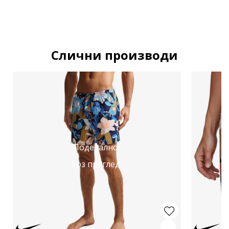
Слични производи
Подетално
Брз преглед