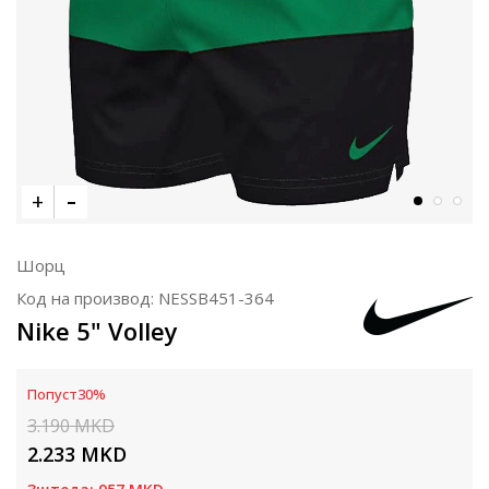
Шорц
Код на производ:
NESSB451-364
Nike 5" Volley
Попуст
30
%
3.190
MKD
2.233
MKD