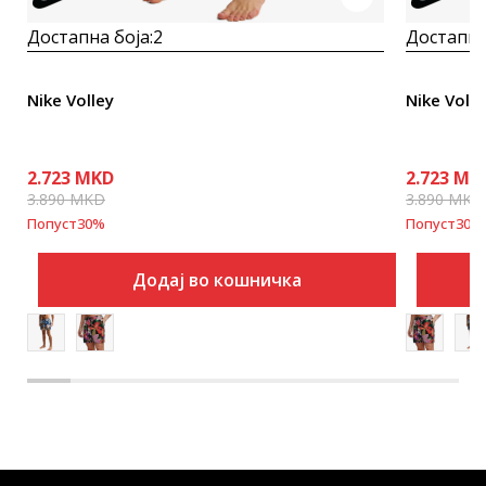
Достапна боја:
2
Достапна
Nike Volley
Nike Volle
2.723
MKD
2.723
MK
3.890
MKD
3.890
MKD
Попуст
30
%
Попуст
30
%
Додај во кошничка