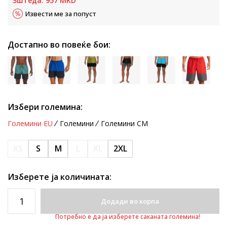
Зштеда:
957
MKD
Извести ме за попуст
Достапно во повеќе бои:
Избери големина:
Големини EU
Големини
Големини CM
XS
S
M
L
XL
2XL
Изберете ја количината:
Додади во корпа
Потребно е да ја изберете саканата големина!