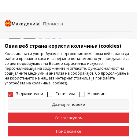
Македонија
Промена
Оваа веб страна користи колачиња (cookies)
Колачињата ги употребуваме за да овозможиме оваа веб страна да
работи правилно како и за нејзино понатамошно унапредување се
со цел подобрување на Вашето корисничко искуство,
Не е дозволено превземање или користење на содржината од
персонализација на содржините и огласите, функционалност на
социјалните медиуми и анализа на сообраќајот. Со продолжување
интернет страните на Sport Vision, делумно или целосно a се
на користењето на нашата интернет страница ја прифаќате
однесува на логоа, трговски марки, комерцијални содржини, ниту
употребата на колачиња (cookies).
истите да се отстапуваат на трети лица, јавно да се објавуваат или да
се користат за било какви цели, без писмена согласност од БДС.МК
Задолжителни
Статистика
Маркетинг
ДООЕЛ.
Настојуваме да бидеме што попрецизни во описот на производот,
Дознајте повеќе
фотографијата и самата цена, но не можеме да гарантираме дака
сите информации се комплетни и без грешка. Сите прикажани
производи на сајтот се дел од нашата понуда, но не се подразбира
Се согласувам
дека мораат да се достапни во секој момент. Достапноста на
производите може да ја проверите и на телефонскиот број 02 3055
222.
Прифаќам се