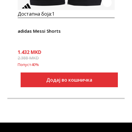
Достапна боја:
1
adidas Messi Shorts
1.432
MKD
2.388
MKD
Попуст
40
%
Додај во кошничка