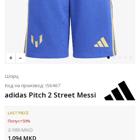
Шорц
Код на производ:
IS6467
adidas Pitch 2 Street Messi
LAST PIECE
Попуст
50
%
2.188
MKD
1.094
MKD