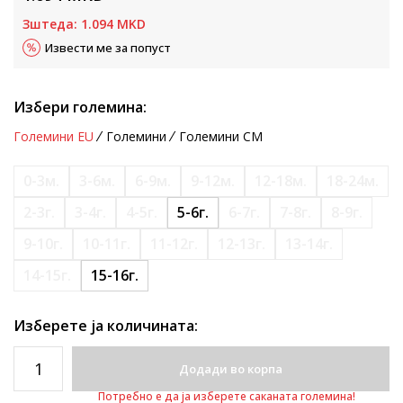
Зштеда:
1.094
MKD
Извести ме за попуст
Избери големина:
Големини EU
Големини
Големини CM
0-3м.
3-6м.
6-9м.
9-12м.
12-18м.
18-24м.
2-3г.
3-4г.
4-5г.
5-6г.
6-7г.
7-8г.
8-9г.
9-10г.
10-11г.
11-12г.
12-13г.
13-14г.
14-15г.
15-16г.
Изберете ја количината:
Додади во корпа
Потребно е да ја изберете саканата големина!