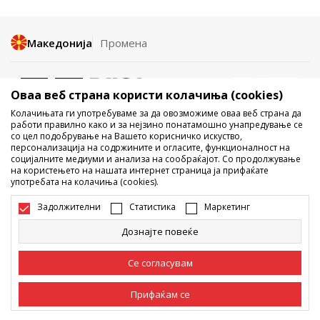
Македонија
Промена
Оваа веб страна користи колачиња (cookies)
Колачињата ги употребуваме за да овозможиме оваа веб страна да
работи правилно како и за нејзино понатамошно унапредување се
со цел подобрување на Вашето корисничко искуство,
Не е дозволено превземање или користење на содржината од
персонализација на содржините и огласите, функционалност на
социјалните медиуми и анализа на сообраќајот. Со продолжување
интернет страните на Sport Vision, делумно или целосно a се
на користењето на нашата интернет страница ја прифаќате
однесува на логоа, трговски марки, комерцијални содржини, ниту
употребата на колачиња (cookies).
истите да се отстапуваат на трети лица, јавно да се објавуваат или да
се користат за било какви цели, без писмена согласност од БДС.МК
Задолжителни
Статистика
Маркетинг
ДООЕЛ.
Настојуваме да бидеме што попрецизни во описот на производот,
Дознајте повеќе
фотографијата и самата цена, но не можеме да гарантираме дака
сите информации се комплетни и без грешка. Сите прикажани
производи на сајтот се дел од нашата понуда, но не се подразбира
Се согласувам
дека мораат да се достапни во секој момент. Достапноста на
производите може да ја проверите и на телефонскиот број 02 3055
222.
Прифаќам се
©2026
www.sportvision.mk
, Изработка
NB SOFT
. Сите права задржани.