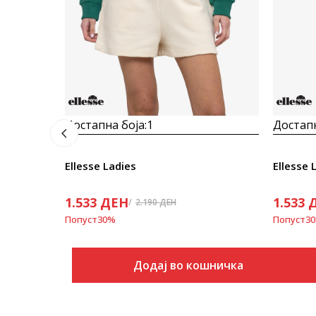
Достапна боја:
1
Достапн
Ellesse Ladies
Ellesse 
1.533
ДЕН
1.533
2.190
ДЕН
Попуст
30
%
Попуст
30
Додај во кошничка