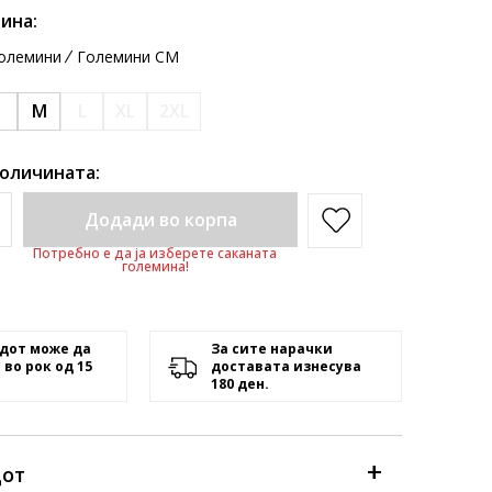
ина:
олемини
Големини CM
S
M
L
XL
2XL
количината:
Додади во корпа
Потребно е да ја изберете саканата
големина!
дот може да
За сите нарачки
 во рок од 15
доставата изнесува
180 ден.
дот