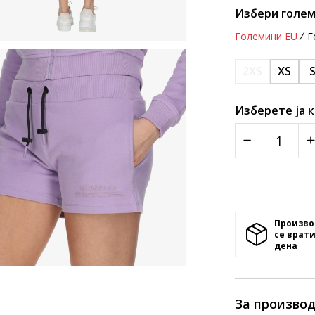
Избери голем
Големини EU
Г
2XS
XS
Изберете ја 
Произво
се врати
денa
За произво