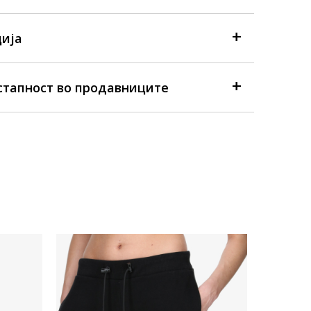
ија
стапност во продавниците
Достапна
Ellesse S