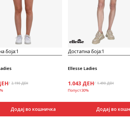
а боја:
1
Достапна боја:
1
Ladies
Ellesse Ladies
ДЕН
1.043
ДЕН
2.190
ДЕН
1.490
ДЕН
%
Попуст
30
%
Додај во кошничка
Додај во кош