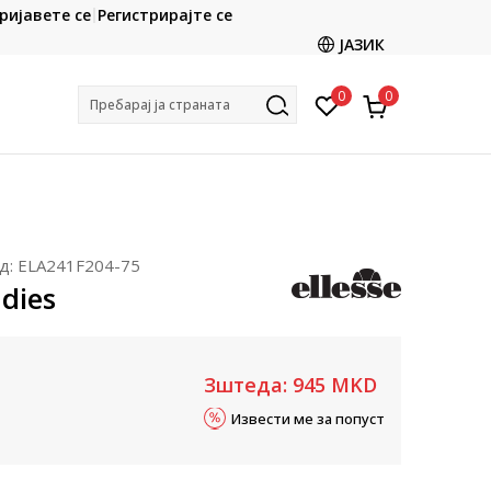
CLICK & COLLECT
ријавете се
Регистрирајте се
ете со картичка online и подигнете во продавницата
ЈАЗИК
по ваш избор
0
0
Пребарај ја страната
д:
ELA241F204-75
adies
Зштеда:
945
MKD
Извести ме за попуст