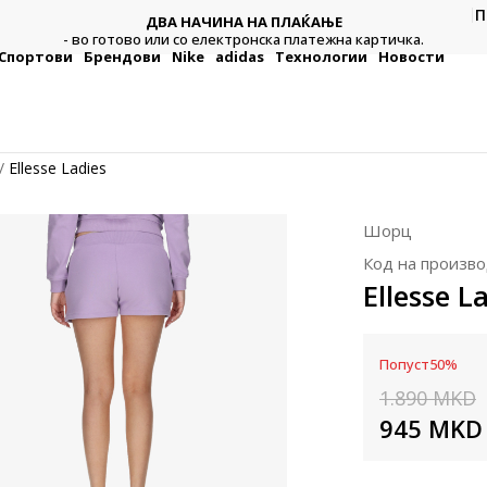
П
ДВА НАЧИНА НА ПЛАЌАЊЕ
тежна
Плат
- во готово или со електронска платежна картичка.
Спортови
Брендови
Nike
adidas
Технологии
Новости
Ellesse Ladies
Шорц
Код на произво
Ellesse L
Попуст
50
%
1.890
MKD
945
MKD