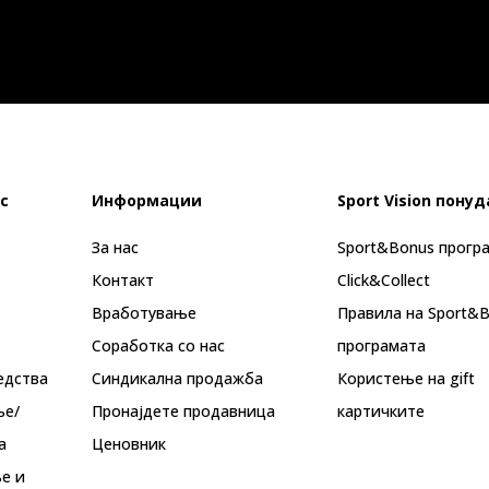
с
Информации
Sport Vision понуд
За нас
Sport&Bonus прогр
Контакт
Click&Collect
Вработување
Правила на Sport&
Соработка со нас
програмата
едства
Синдикална продажба
Користење на gift
ње/
Пронајдете продавница
картичките
а
Ценовник
е и