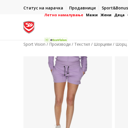
ИСПОРАКА ВО РОК ОД 5 РАБОТНИ ДЕНА
Статус на нарачка
Продавници
Sport&Bonus
-222
- на сите нарачки во готово или со електронска пла
картичка
Летно намалување
Мажи
Жени
Деца
Sport Vision
Производи
Текстил
Шорцеви
Шорц