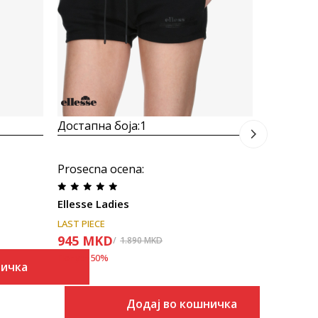
945
MK
Попуст
50
%
Достапна боја:
1
Prosecna ocena
:
Ellesse Ladies
LAST PIECE
945
MKD
1.890
MKD
Попуст
50
%
ничка
Додај во кошничка