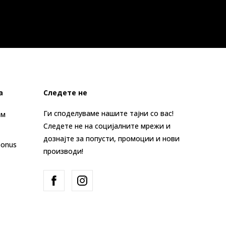
а
Следете не
Ги споделуваме нашите тајни со вас!
ам
Следете не на социјалните мрежи и
дознајте за попусти, промоции и нови
Bonus
производи!