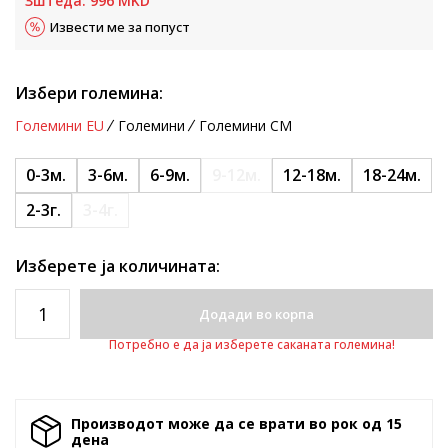
Зштеда:
996
MKD
Извести ме за попуст
Избери големина:
Големини EU
Големини
Големини CM
0-3м.
3-6м.
6-9м.
9-12м.
12-18м.
18-24м.
2-3г.
3-4г.
Изберете ја количината:
Додади во корпа
Потребно е да ја изберете саканата големина!
Производот може да се врати во рок од 15
денa