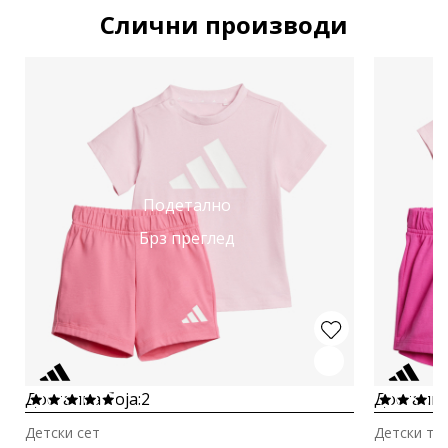
Слични производи
Подетално
Брз преглед
Достапна боја:
2
Достапна
Детски сет
Детски тр