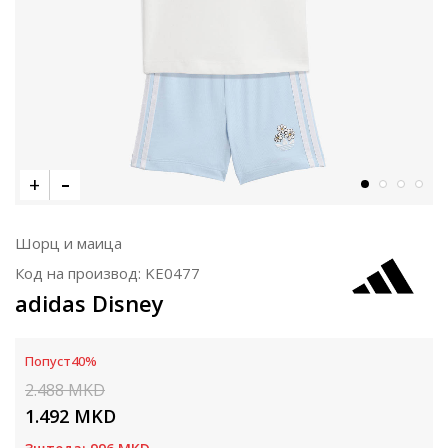
Шорц и маица
Код на производ:
KE0477
adidas Disney
Попуст
40
%
2.488
MKD
1.492
MKD