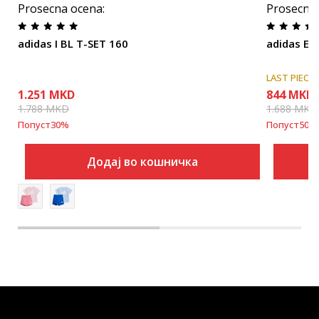
Prosecna ocena
:
Prosecna
adidas I BL T-SET 160
adidas Es
LAST PIECE
1.251
MKD
844
MKD
1.788
MKD
1.688
MKD
Попуст
30
%
Попуст
50
%
Додај во кошничка