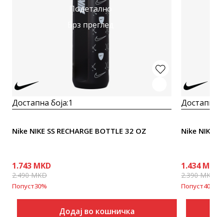
Подетално
Брз преглед
Достапна боја:
1
Достапна
Nike NIKE SS RECHARGE BOTTLE 32 OZ
Nike NIKE
1.743
MKD
1.434
MK
2.490
MKD
2.390
MKD
Попуст
30
%
Попуст
40
%
Додај во кошничка