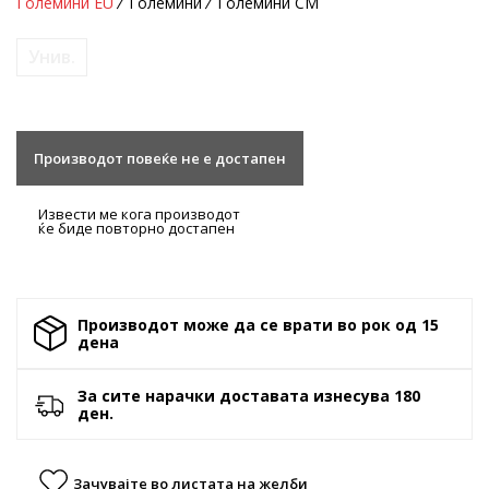
Големини EU
Големини
Големини CM
Унив.
Производот повеќе не е достапен
Извести ме кога производот
ќе биде повторно достапен
Производот може да се врати во рок од 15
денa
За сите нарачки доставата изнесува 180
ден.
Зачувајте во листата на желби