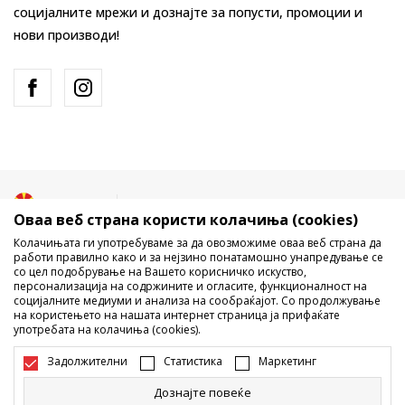
социјалните мрежи и дознајте за попусти, промоции и
нови производи!
Македонија
Промена
Оваа веб страна користи колачиња (cookies)
Колачињата ги употребуваме за да овозможиме оваа веб страна да
работи правилно како и за нејзино понатамошно унапредување се
со цел подобрување на Вашето корисничко искуство,
персонализација на содржините и огласите, функционалност на
социјалните медиуми и анализа на сообраќајот. Со продолжување
на користењето на нашата интернет страница ја прифаќате
употребата на колачиња (cookies).
Не е дозволено превземање или користење на содржината од
интернет страните на Sport Vision, делумно или целосно a се
Задолжителни
Статистика
Маркетинг
однесува на логоа, трговски марки, комерцијални содржини, ниту
истите да се отстапуваат на трети лица, јавно да се објавуваат или да
Дознајте повеќе
се користат за било какви цели, без писмена согласност од БДС.МК