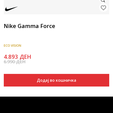
Nike Gamma Force
ECO VISION
4.893
ДЕН
6.990
ДЕН
Попуст
30
%
Додај во кошничка