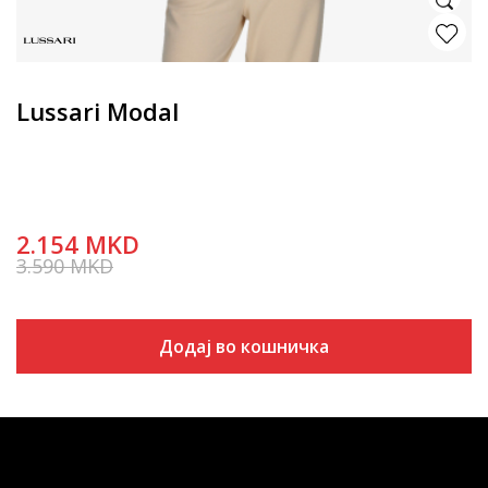
Lussari Modal
2.154
MKD
3.590
MKD
Попуст
40
%
Додај во кошничка