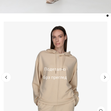
L
1
Подетално
2
Брз преглед
П