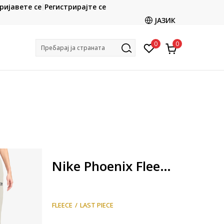
CLICK & COLLECT
ријавете се
Регистрирајте се
ете со картичка online и подигнете во продавницата
ЈАЗИК
по ваш избор
0
0
Пребарај ја страната
Nike Phoenix Fleece
FLEECE
LAST PIECE