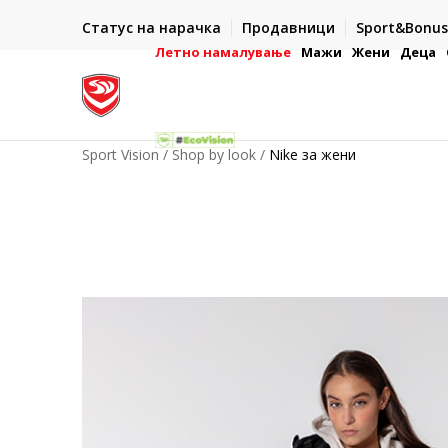
ИСПОРАКА ВО РОК ОД 5 РАБОТНИ ДЕНА
Статус на нарачка
Продавници
Sport&Bonus
-222
- на сите нарачки во готово или со електронска пла
картичка
Летно намалување
Мажи
Жени
Деца
Sport Vision
Shop by look
Nike за жени