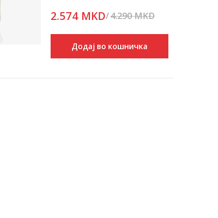
2.574
MKD
4.290
MKD
Попуст
40
%
Додај во кошничка