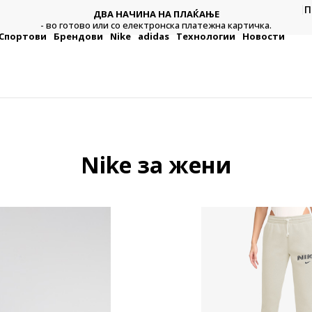
П
ДВА НАЧИНА НА ПЛАЌАЊЕ
тежна
Плат
- во готово или со електронска платежна картичка.
Спортови
Брендови
Nike
adidas
Технологии
Новости
Nike за жени