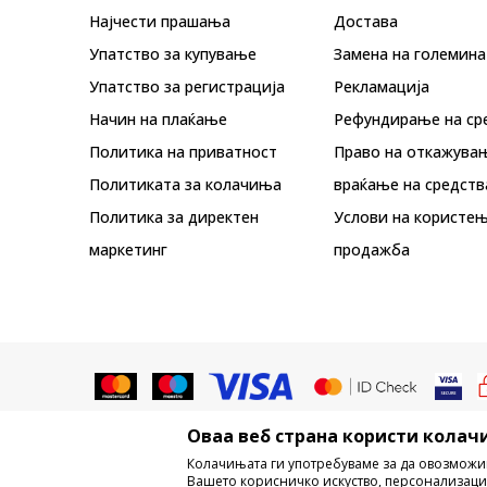
Најчести прашања
Достава
Упатство за купување
Замена на големина
Упатство за регистрација
Рекламациja
Начин на плаќање
Рефундирање на ср
Политика на приватност
Право на откажува
Политиката за колачиња
враќање на средств
Политика за директен
Услови на користењ
маркетинг
продажба
Оваа веб страна користи колачи
Не е дозволено превземање или ко
Колачињата ги употребуваме за да овозможи
трговски марки, комерцијални содржи
Вашето корисничко искуство, персонализаци