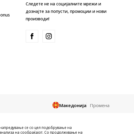
Следете не на социјалните мрежи и
дознајте за попусти, промоции и нови
Bonus
производи!
Македонија
Промена
и целосно a се однесува на логоа,
унапредување се со цел подобрување на
и да се користат за било какви цели,
анализа на сообраќајот. Со продолжување на