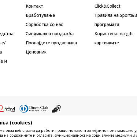
Контакт
Click&Collect
Вработување
Правила на Sport&
Соработка со нас
програмата
едства
Синдикална продажба
Користење на gift
ње/
Пронајдете продавница
картичките
а
Ценовник
е и
ња (cookies)
ристење на содржината од интернет страните на Sport Vision, делумно ил
ме оваа веб страна да работи правилно како и за нејзино понатамошно 
ни, ниту истите да се отстапуваат на трети лица, јавно да се објавуваат ил
ја на содржините и огласите, функционалност на социјалните медиуми и 
без писмена согласност од БДС.МК ДООЕЛ.