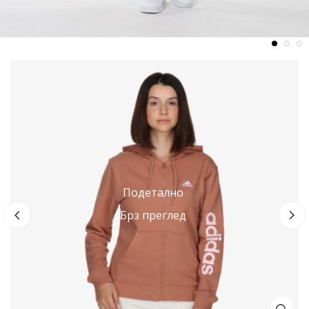
a
LA
1
Подетално
2
Брз преглед
П