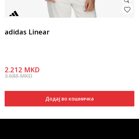
adidas Linear
2.212
MKD
3.688
MKD
Попуст
40
%
Додај во кошничка