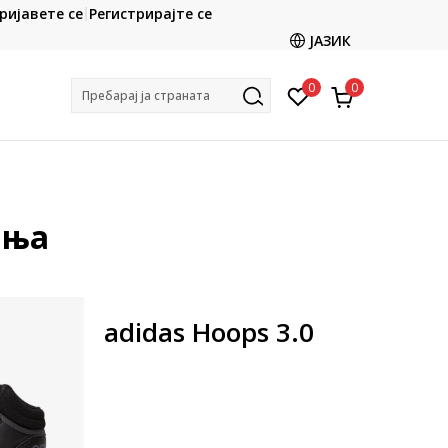
CLICK & COLLECT
ријавете се
Регистрирајте се
ете со картичка online и подигнете во продавницата
ЈАЗИК
по ваш избор
0
0
Пребарај ја страната
иња
adidas Hoops 3.0