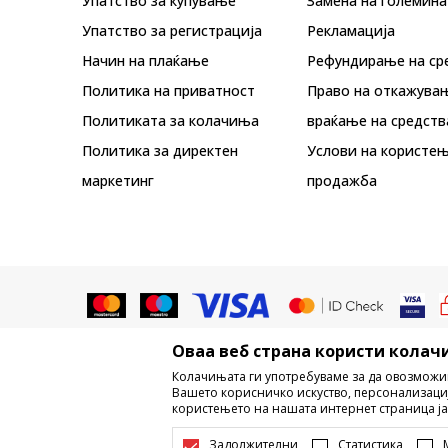
Упатство за купување
Замена на големина
Упатство за регистрација
Рекламациja
Начин на плаќање
Рефундирање на ср
Политика на приватност
Право на откажува
Политиката за колачиња
враќање на средств
Политика за директен
Услови на користењ
маркетинг
продажба
Оваа веб страна користи колачи
Не е дозволено превземање или ко
Колачињата ги употребуваме за да овозможи
трговски марки, комерцијални содржи
Вашето корисничко искуство, персонализаци
користењето на нашата интернет страница ја
Настојуваме да бидеме што поп
информации се комплетни и без гр
Задолжителни
Статистика
достапни во секој м