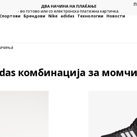
П
ДВА НАЧИНА НА ПЛАЌАЊЕ
тежна
Плат
- во готово или со електронска платежна картичка.
Спортови
Брендови
Nike
adidas
Технологии
Новости
омчиња
idas комбинација за момч