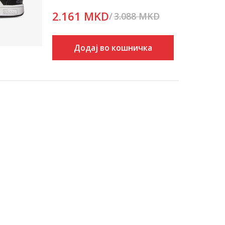
2.161
MKD
3.088
MKD
Попуст
30
%
Додај во кошничка