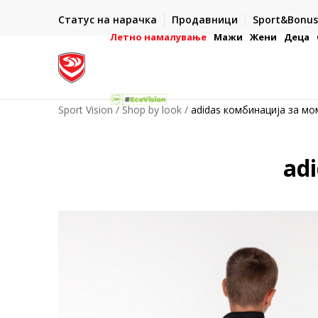
ИСПОРАКА ВО РОК ОД 5 РАБОТНИ ДЕНА
Статус на нарачка
Продавници
Sport&Bonus
-222
- на сите нарачки во готово или со електронска пла
картичка
Летно намалување
Мажи
Жени
Деца
Sport Vision
Shop by look
adidas комбинација за м
ad