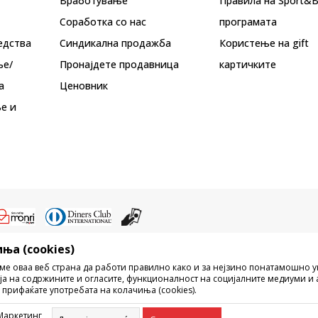
Вработување
Правила на Sport&
Соработка со нас
програмата
едства
Синдикална продажба
Користење на gift
ње/
Пронајдете продавница
картичките
а
Ценовник
е и
ња (cookies)
ристење на содржината од интернет страните на Sport Vision, делумно ил
ме оваа веб страна да работи правилно како и за нејзино понатамошно 
ни, ниту истите да се отстапуваат на трети лица, јавно да се објавуваат ил
ја на содржините и огласите, функционалност на социјалните медиуми и 
без писмена согласност од БДС.МК ДООЕЛ.
 прифаќате употребата на колачиња (cookies).
рецизни во описот на производот, фотографијата и самата цена, но не м
ешка. Сите прикажани производи на сајтот се дел од нашата понуда, но н
Маркетинг
омент. Достапноста на производите може да ја проверите и на телефонски