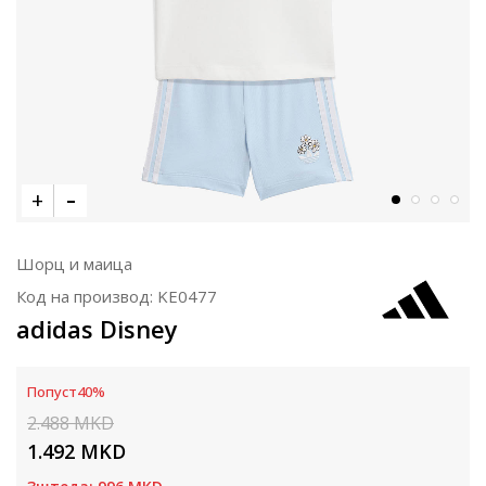
Шорц и маица
Код на производ:
KE0477
adidas Disney
Попуст
40
%
2.488
MKD
1.492
MKD