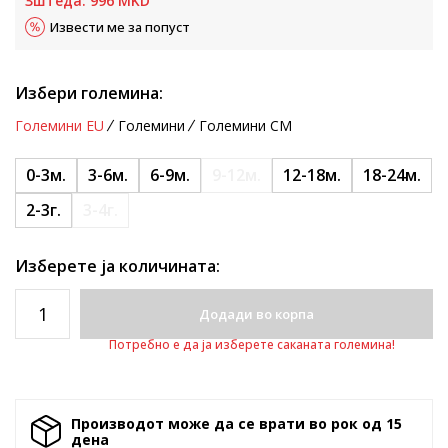
Зштеда:
996
MKD
Извести ме за попуст
Избери големина:
Големини EU
Големини
Големини CM
0-3м.
3-6м.
6-9м.
9-12м.
12-18м.
18-24м.
2-3г.
3-4г.
Изберете ја количината:
Додади во корпа
Потребно е да ја изберете саканата големина!
Производот може да се врати во рок од 15
денa