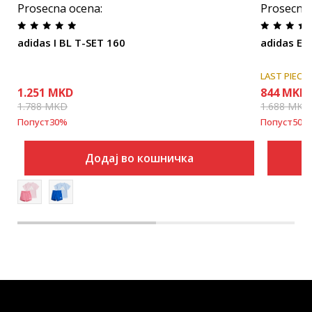
Prosecna ocena
:
Prosecna
adidas I BL T-SET 160
adidas Es
LAST PIECE
1.251
MKD
844
MKD
1.788
MKD
1.688
MKD
Попуст
30
%
Попуст
50
%
Додај во кошничка