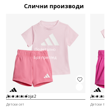
Слични производи
Подетално
Брз преглед
Достапна боја:
2
Достапна
Детски сет
Детски тр