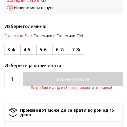
Зштеда:
1.116
MKD
Извести ме за попуст
Избери големина:
Големини EU
Големини
Големини CM
3-4г.
4-5г.
5-6г.
6-7г.
7-8г.
Изберете ја количината:
Додади во корпа
Потребно е да ја изберете саканата големина!
Производот може да се врати во рок од 15
денa