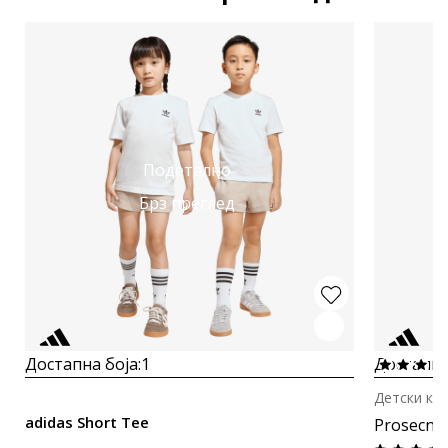
Подетално
Брз преглед
Достапна боја:
1
Достапна
Детски ко
adidas Short Tee
Prosecna