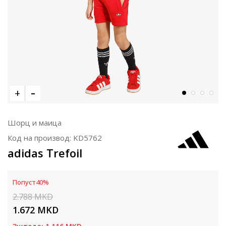
Шорц и маица
Код на производ:
KD5762
adidas Trefoil
Попуст
40
%
2.788
MKD
1.672
MKD