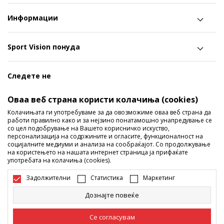
Информации
Sport Vision понуда
Следете не
Ги споделуваме нашите тајни со вас! Следете не на
Оваа веб страна користи колачиња (cookies)
социјалните мрежи и дознајте за попусти, промоции и
Колачињата ги употребуваме за да овозможиме оваа веб страна да
работи правилно како и за нејзино понатамошно унапредување се
нови производи!
со цел подобрување на Вашето корисничко искуство,
персонализација на содржините и огласите, функционалност на
социјалните медиуми и анализа на сообраќајот. Со продолжување
на користењето на нашата интернет страница ја прифаќате
употребата на колачиња (cookies).
Задолжителни
Статистика
Маркетинг
Дознајте повеќе
Македонија
Промена
Се согласувам