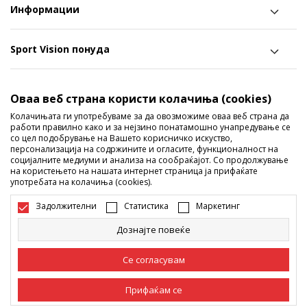
Информации
Sport Vision понуда
Следете не
Оваа веб страна користи колачиња (cookies)
Ги споделуваме нашите тајни со вас! Следете не на
Колачињата ги употребуваме за да овозможиме оваа веб страна да
работи правилно како и за нејзино понатамошно унапредување се
социјалните мрежи и дознајте за попусти, промоции и
со цел подобрување на Вашето корисничко искуство,
персонализација на содржините и огласите, функционалност на
нови производи!
социјалните медиуми и анализа на сообраќајот. Со продолжување
на користењето на нашата интернет страница ја прифаќате
употребата на колачиња (cookies).
Задолжителни
Статистика
Маркетинг
Дознајте повеќе
Се согласувам
Македонија
Промена
Прифаќам се