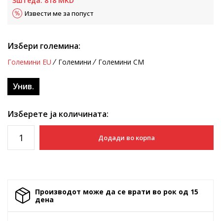
Зштеда:
818
MKD
Извести ме за попуст
Избери големина:
Големини EU
Големини
Големини CM
Унив.
Изберете ја количината:
Додади во корпа
Производот може да се врати во рок од 15
денa