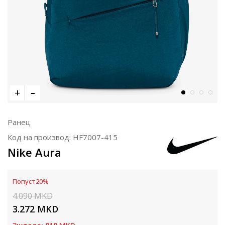
Ранец
Код на производ:
HF7007-415
Nike Aura
Попуст
20
%
4.090
MKD
3.272
MKD