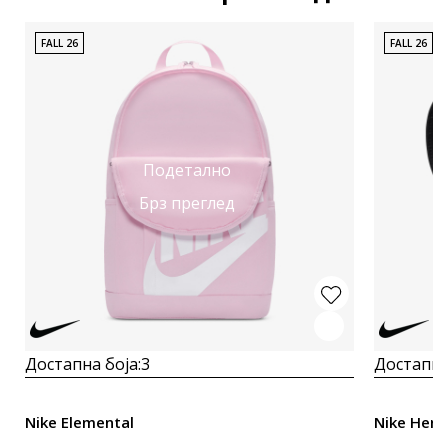
FALL 26
FALL 26
Подетално
Брз преглед
Достапна боја:
3
Достапна
Nike Elemental
Nike Heri