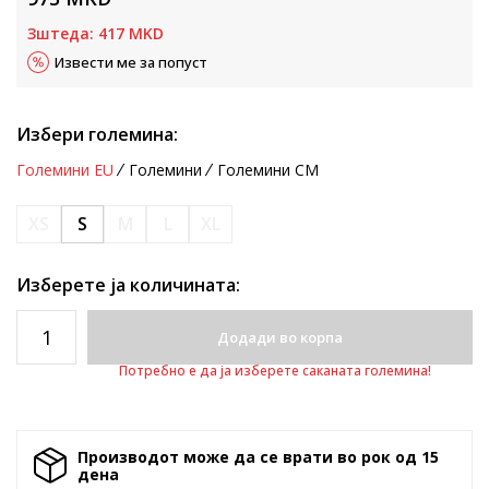
Зштеда:
417
MKD
Извести ме за попуст
Избери големина:
Големини EU
Големини
Големини CM
XS
S
M
L
XL
Изберете ја количината:
Додади во корпа
Потребно е да ја изберете саканата големина!
Производот може да се врати во рок од 15
денa