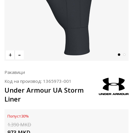
Ракавици
Код на производ:
1365973-001
Under Armour UA Storm
Liner
Попуст
30
%
1.390
MKD
973
MKD