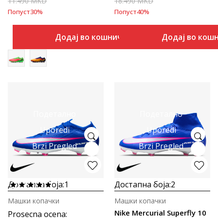
11.490
MKD
18.490
MKD
Попуст
30
%
Попуст
40
%
Додај во кошничка
Додај во кош
Подетално
Подетално
Uporedi
Uporedi
Brzi Pregled
Brzi Pregled
Достапна боја:
1
Достапна боја:
2
Машки копачки
Машки копачки
Nike Mercurial Superfly 10
Prosecna ocena
: