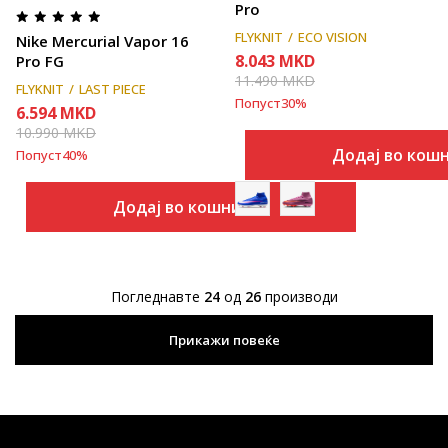
Pro
FLYKNIT
ECO VISION
Nike Mercurial Vapor 16
8.043
MKD
Pro FG
11.490
MKD
FLYKNIT
LAST PIECE
Попуст
30
%
6.594
MKD
10.990
MKD
Додај во кош
Попуст
40
%
Додај во кошничка
Погледнавте
24
од
26
производи
Прикажи повеќе