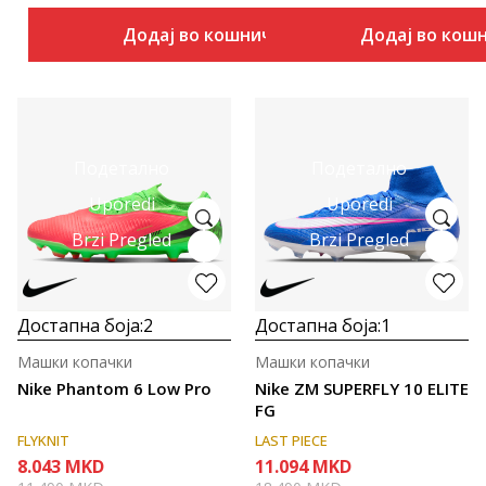
Додај во кошничка
Додај во кош
Подетално
Подетално
Uporedi
Uporedi
Brzi Pregled
Brzi Pregled
Достапна боја:
2
Достапна боја:
1
Машки копачки
Машки копачки
Nike Phantom 6 Low Pro
Nike ZM SUPERFLY 10 ELITE
FG
FLYKNIT
LAST PIECE
8.043
MKD
11.094
MKD