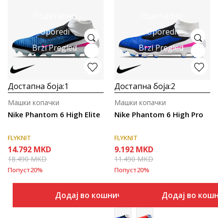
Подетално
Подетално
Uporedi
Uporedi
Brzi Pregled
Brzi Pregled
Достапна боја:
1
Достапна боја:
2
Машки копачки
Машки копачки
Nike Phantom 6 High Elite
Nike Phantom 6 High Pro
FLYKNIT
FLYKNIT
14.792
MKD
9.192
MKD
18.490
MKD
11.490
MKD
Попуст
20
%
Попуст
20
%
Додај во кошничка
Додај во кош