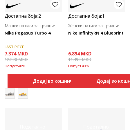
Достапна боја:
2
Достапна боја:
1
Машки патики за трчање
Женски патики за трчање
Nike Pegasus Turbo 4
Nike InfinityRN 4 Blueprint
LAST PIECE
7.374
MKD
6.894
MKD
12.290
MKD
11.490
MKD
Попуст
40
%
Попуст
40
%
Додај во кошничка
Додај во кош
Подетално
Подетално