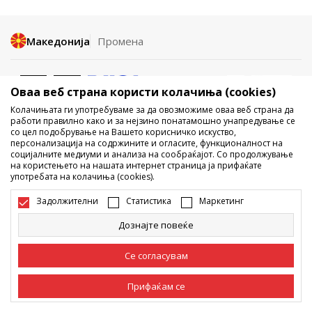
Македонија
Промена
Оваа веб страна користи колачиња (cookies)
Колачињата ги употребуваме за да овозможиме оваа веб страна да
работи правилно како и за нејзино понатамошно унапредување се
со цел подобрување на Вашето корисничко искуство,
Не е дозволено превземање или користење на содржината од
персонализација на содржините и огласите, функционалност на
социјалните медиуми и анализа на сообраќајот. Со продолжување
интернет страните на Sport Vision, делумно или целосно a се
на користењето на нашата интернет страница ја прифаќате
однесува на логоа, трговски марки, комерцијални содржини, ниту
употребата на колачиња (cookies).
истите да се отстапуваат на трети лица, јавно да се објавуваат или да
се користат за било какви цели, без писмена согласност од БДС.МК
Задолжителни
Статистика
Маркетинг
ДООЕЛ.
Настојуваме да бидеме што попрецизни во описот на производот,
Дознајте повеќе
фотографијата и самата цена, но не можеме да гарантираме дака
сите информации се комплетни и без грешка. Сите прикажани
производи на сајтот се дел од нашата понуда, но не се подразбира
Се согласувам
дека мораат да се достапни во секој момент. Достапноста на
производите може да ја проверите и на телефонскиот број 02 3055
222.
Прифаќам се
©2026
www.sportvision.mk
, Изработка
NB SOFT
. Сите права задржани.