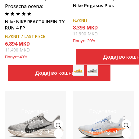
Nike Pegasus Plus
Prosecna ocena
:
FLYKNIT
Nike NIKE REACTX INFINITY
8.393
MKD
RUN 4 FP
11.990
MKD
FLYKNIT
LAST PIECE
Попуст
30
%
6.894
MKD
11.490
MKD
Додај во кош
Попуст
40
%
Додај во кошничка
Подетално
Подетално
Uporedi
Uporedi
Brzi Pregled
Brzi Pregled