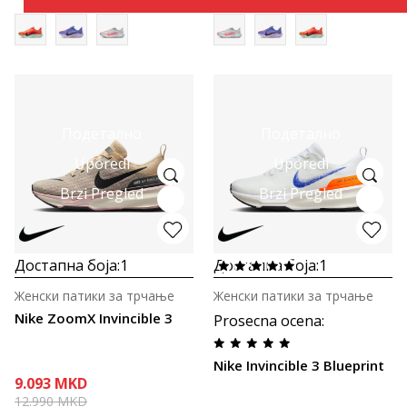
Подетално
Подетално
Uporedi
Uporedi
Brzi Pregled
Brzi Pregled
Достапна боја:
1
Достапна боја:
1
Женски патики за трчање
Женски патики за трчање
Nike ZoomX Invincible 3
Prosecna ocena
:
Nike Invincible 3 Blueprint
9.093
MKD
12.990
MKD