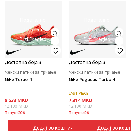
Подетално
Подетално
Uporedi
Uporedi
Brzi Pregled
Brzi Pregled
Достапна боја:
3
Достапна боја:
3
Женски патики за трчање
Женски патики за трчање
Nike Turbo 4
Nike Pegasus Turbo 4
LAST PIECE
8.533
MKD
7.314
MKD
12.190
MKD
12.190
MKD
Попуст
30
%
Попуст
40
%
Додај во кошничка
Додај во кош