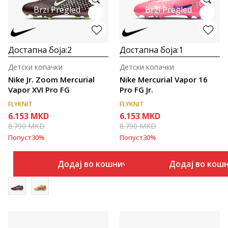
Brzi Pregled
Brzi Pregled
Достапна боја:
2
Достапна боја:
1
Детски копачки
Детски копачки
Nike Jr. Zoom Mercurial
Nike Mercurial Vapor 16
Vapor XVI Pro FG
Pro FG Jr.
FLYKNIT
FLYKNIT
6.153
MKD
6.153
MKD
8.790
MKD
8.790
MKD
Попуст
30
%
Попуст
30
%
Додај во кошничка
Додај во кош