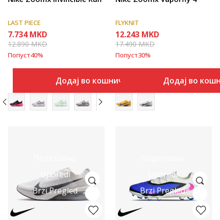
LAST PIECE
FLYKNIT
7.734
MKD
12.243
MKD
12.890
MKD
17.490
MKD
Попуст
40
%
Попуст
30
%
Додај во кошничка
Додај во кош
Подетално
Подетално
Uporedi
Uporedi
Brzi Pregled
Brzi Pregled