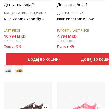
Достапна боја:
2
Достапна боја:
1
Машки патики за трчање
Детски копачки
Nike Zoomx Vaporfly 4
Nike Phantom 6 Low
LAST PIECE
FLYKNIT
LAST PIECE
10.794
MKD
4.794
MKD
17.990
MKD
7.990
MKD
Попуст
40
%
Попуст
40
%
Додај во кошничка
Додај во кош
Подетално
Подетално
Uporedi
Uporedi