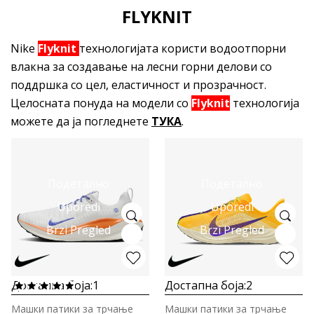
FLYKNIT
Nike
Flyknit
технологијата користи водоотпорни
влакна за создавање на лесни горни делови со
поддршка со цел, еластичност и прозрачност.
Целосната понуда на модели со
Flyknit
технологија
можете да ја погледнете
ТУКА
.
Подетално
Подетално
Uporedi
Uporedi
Brzi Pregled
Brzi Pregled
Достапна боја:
1
Достапна боја:
2
Машки патики за трчање
Машки патики за трчање