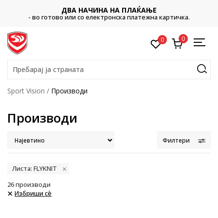
CLICK & COLLECT
Платете со картичка online и подигнете во продав
картичка.
ваш избор
0
0
Пребарај ја страната
Sport Vision
Производи
Производи
Филтери
Листа: FLYKNIT
26
производи
Избриши сè