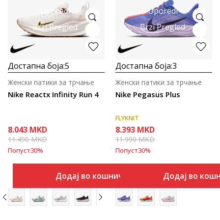
Uporedi
Uporedi
Brzi Pregled
Brzi Pregled
Достапна боја:
5
Достапна боја:
3
Женски патики за трчање
Женски патики за трчање
Nike Reactx Infinity Run 4
Nike Pegasus Plus
FLYKNIT
8.043
MKD
8.393
MKD
11.490
MKD
11.990
MKD
Попуст
30
%
Попуст
30
%
Додај во кошничка
Додај во кош