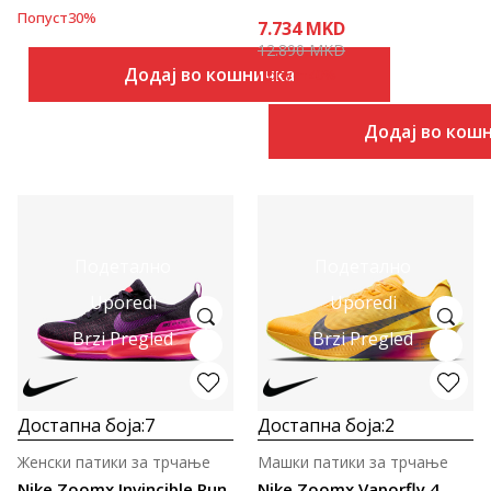
Попуст
30
%
7.734
MKD
12.890
MKD
Додај во кошничка
Попуст
40
%
Додај во кош
Подетално
Подетално
Uporedi
Uporedi
Brzi Pregled
Brzi Pregled
Достапна боја:
7
Достапна боја:
2
Женски патики за трчање
Машки патики за трчање
Nike Zoomx Invincible Run
Nike Zoomx Vaporfly 4