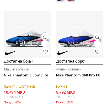
Подетално
Подетално
Uporedi
Uporedi
Brzi Pregled
Brzi Pregled
Достапна боја:
1
Достапна боја:
1
Машки копачки
Машки копачки
Nike Phantom 6 Low Elite
Nike Phantom 360 Pro FG
FLYKNIT
LAST PIECE
FLYKNIT
10.794
MKD
8.792
MKD
17.990
MKD
10.990
MKD
Попуст
40
%
Попуст
20
%