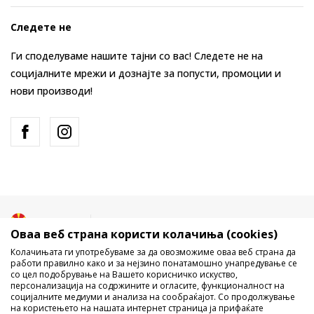
Следете не
Ги споделуваме нашите тајни со вас! Следете не на
социјалните мрежи и дознајте за попусти, промоции и
нови производи!
Македонија
Промена
Оваа веб страна користи колачиња (cookies)
Колачињата ги употребуваме за да овозможиме оваа веб страна да
работи правилно како и за нејзино понатамошно унапредување се
со цел подобрување на Вашето корисничко искуство,
персонализација на содржините и огласите, функционалност на
социјалните медиуми и анализа на сообраќајот. Со продолжување
на користењето на нашата интернет страница ја прифаќате