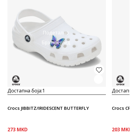
Подетално
Брз преглед
Достапна боја:
1
Достапна
Crocs JIBBITZ/IRIDESCENT BUTTERFLY
Crocs CR
273
MKD
203
MKD