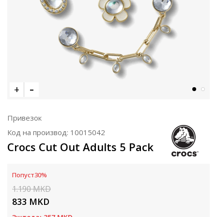
Привезок
Код на производ:
10015042
Crocs Cut Out Adults 5 Pack
Попуст
30
%
1.190
MKD
833
MKD