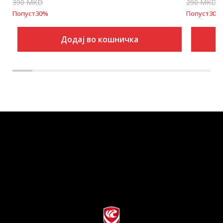
390
MKD
290
MKD
Попуст
30
%
Попуст
30
%
Додај во кошничка