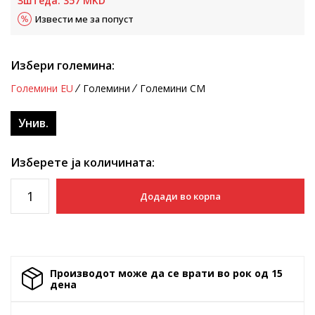
Зштеда:
357
MKD
Извести ме за попуст
Избери големина:
Големини EU
Големини
Големини CM
Унив.
Изберете ја количината:
Додади во корпа
Производот може да се врати во рок од 15
денa