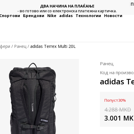
П
ДВА НАЧИНА НА ПЛАЌАЊЕ
тежна
Плат
- во готово или со електронска платежна картичка.
Спортови
Брендови
Nike
adidas
Технологии
Новости
уфери
Ранец
adidas Terrex Multi 20L
Ранец
Код на произво
adidas Te
Попуст
30
%
4.288
MKD
3.001
MK