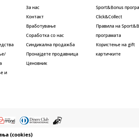
За нас
Sport&Bonus прогр
Контакт
Click&Collect
Вработување
Правила на Sport&
Соработка со нас
програмата
едства
Синдикална продажба
Користење на gift
ње/
Пронајдете продавница
картичките
а
Ценовник
е и
ња (cookies)
ристење на содржината од интернет страните на Sport Vision, делумно ил