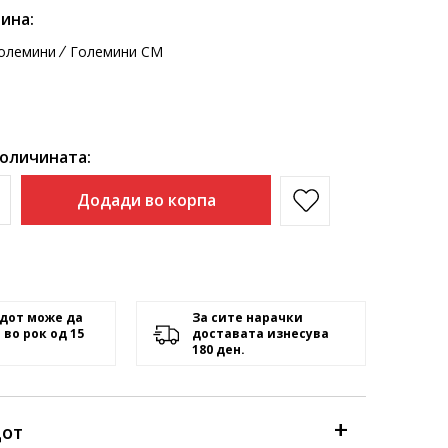
ина:
олемини
Големини CM
количината:
Додади во корпа
дот може да
За сите нарачки
 во рок од 15
доставата изнесува
180 ден.
дот