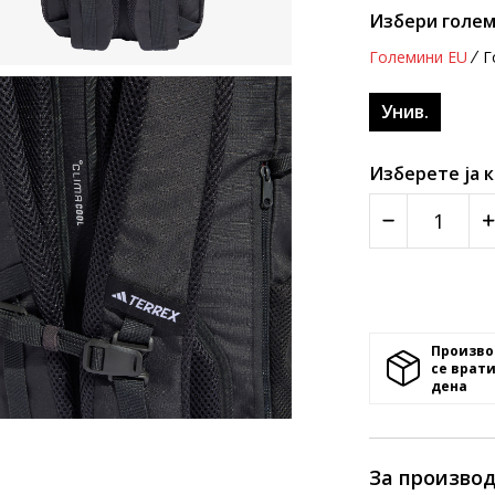
Избери голем
Големини EU
Г
Унив.
Изберете ја 
Произво
се врати
денa
За произво