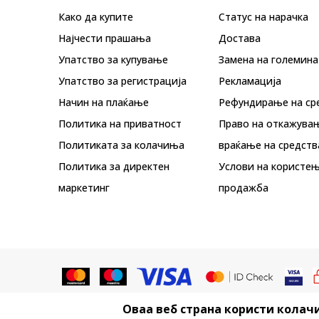
Како да купите
Статус на нарачка
Најчести прашања
Достава
Упатство за купување
Замена на големина
Упатство за регистрација
Рекламациja
Начин на плаќање
Рефундирање на ср
Политика на приватност
Право на откажува
Политиката за колачиња
враќање на средств
Политика за директен
Услови на користењ
маркетинг
продажба
Оваа веб страна користи колачи
Не е дозволено превземање или ко