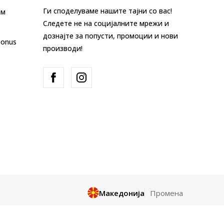
Ги споделуваме нашите тајни со вас!
ам
Следете не на социјалните мрежи и
дознајте за попусти, промоции и нови
Bonus
производи!
Македонија
Промена
и целосно a се однесува на логоа,