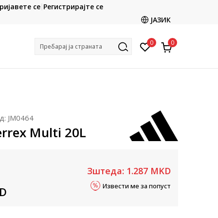
CLICK & COLLECT
ријавете се
Регистрирајте се
ете со картичка online и подигнете во продавницата
ЈАЗИК
по ваш избор
0
0
Пребарај ја страната
д:
JM0464
rrex Multi 20L
Зштеда:
1.287
MKD
Извести ме за попуст
D