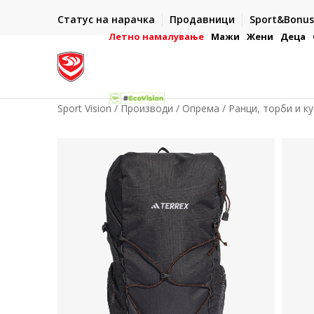
ИСПОРАКА ВО РОК ОД 5 РАБОТНИ ДЕНА
Статус на нарачка
Продавници
Sport&Bonus
-222
- на сите нарачки во готово или со електронска пла
картичка
Летно намалување
Мажи
Жени
Деца
Sport Vision
Производи
Опрема
Ранци, торби и к