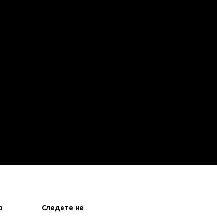
а
Следете не