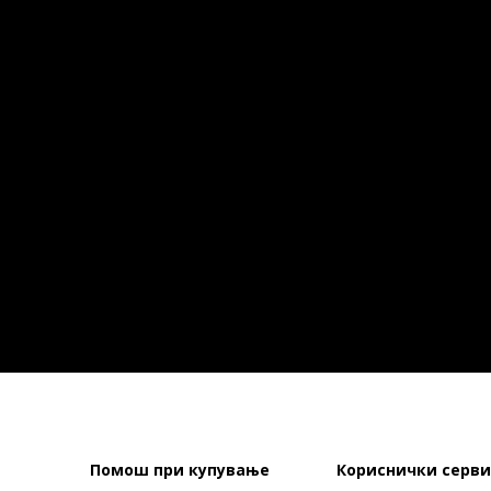
Помош при купување
Кориснички серви