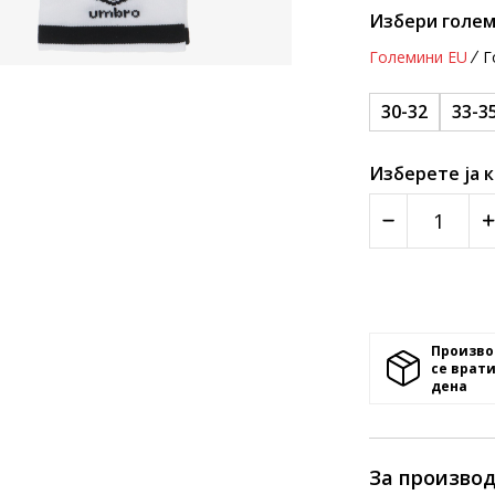
Избери голем
Големини EU
Г
30-32
33-3
Изберете ја 
Произво
се врати
денa
За произво