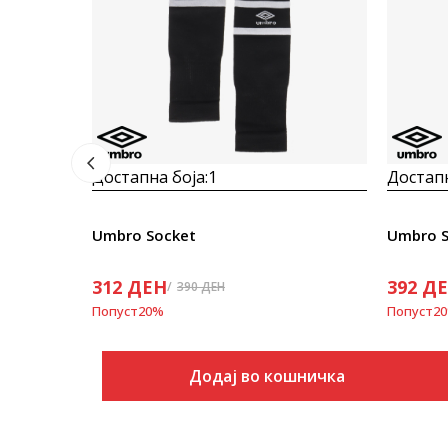
Достапна боја:
1
Достапн
Umbro Socket
Umbro S
312
ДЕН
392
Д
390
ДЕН
Попуст
20
%
Попуст
20
Додај во кошничка