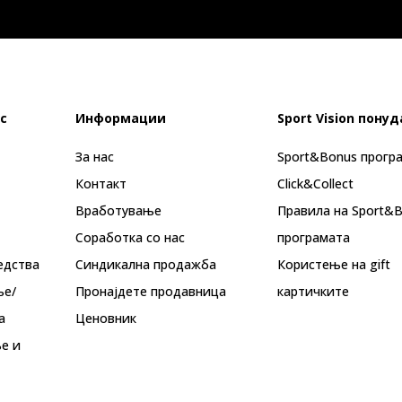
с
Информации
Sport Vision понуд
За нас
Sport&Bonus прогр
Контакт
Click&Collect
Вработување
Правила на Sport&
Соработка со нас
програмата
едства
Синдикална продажба
Користење на gift
ње/
Пронајдете продавница
картичките
а
Ценовник
е и