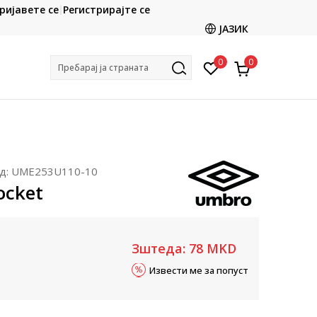
CLICK & COLLECT
ријавете се
Регистрирајте се
ете со картичка online и подигнете во продавницата
ЈАЗИК
по ваш избор
0
0
Пребарај ја страната
д:
UME253U110-10
ocket
Зштеда:
78
MKD
Извести ме за попуст