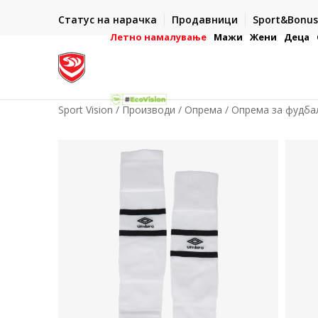
ИСПОРАКА ВО РОК ОД 5 РАБОТНИ ДЕНА
Статус на нарачка
Продавници
Sport&Bonus
-222
- на сите нарачки во готово или со електронска пла
картичка
Летно намалување
Мажи
Жени
Деца
Sport Vision
Производи
Опрема
Опрема за фудба