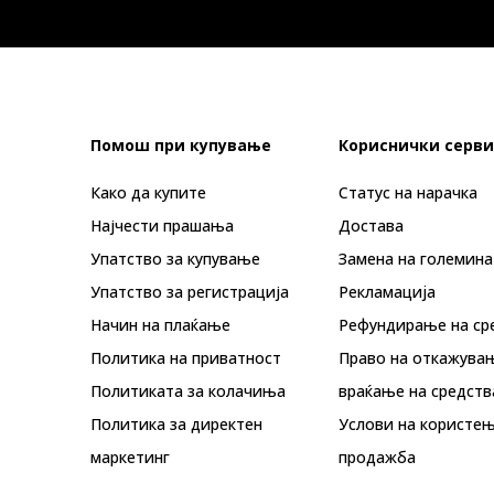
Помош при купување
Кориснички серви
Како да купите
Статус на нарачка
Најчести прашања
Достава
Упатство за купување
Замена на големина
Упатство за регистрација
Рекламациja
Начин на плаќање
Рефундирање на ср
Политика на приватност
Право на откажува
Политиката за колачиња
враќање на средств
Политика за директен
Услови на користењ
маркетинг
продажба