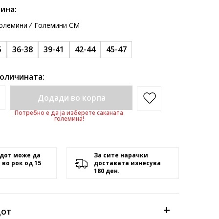
ина:
олемини
Големини CM
5
36-38
39-41
42-44
45-47
количината:
Додади во корпа
Потребно е да ја изберете саканата
големина!
дот може да
За сите нарачки
 во рок од 15
доставата изнесува
180 ден.
дот