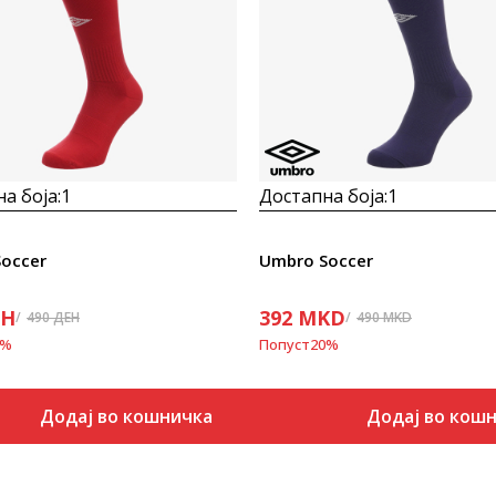
а боја:
1
Достапна боја:
1
occer
Umbro Soccer
ЕН
392
MKD
490
ДЕН
490
MKD
%
Попуст
20
%
Додај во кошничка
Додај во кош