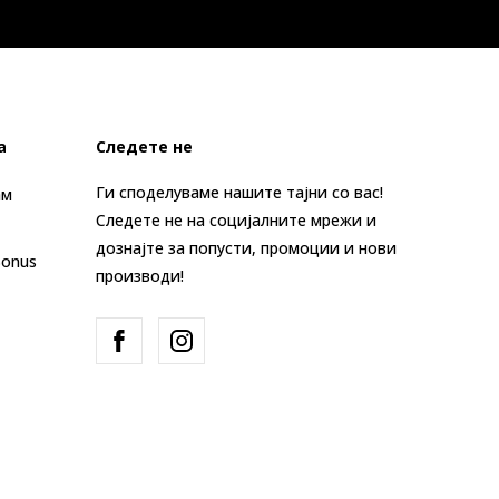
а
Следете не
Ги споделуваме нашите тајни со вас!
ам
Следете не на социјалните мрежи и
дознајте за попусти, промоции и нови
Bonus
производи!