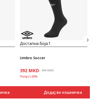
392
ДЕ
Попуст
20
%
Достапна боја:
1
Umbro Soccer
392
MKD
490
MKD
Попуст
20
%
ничка
Додај во кошничка