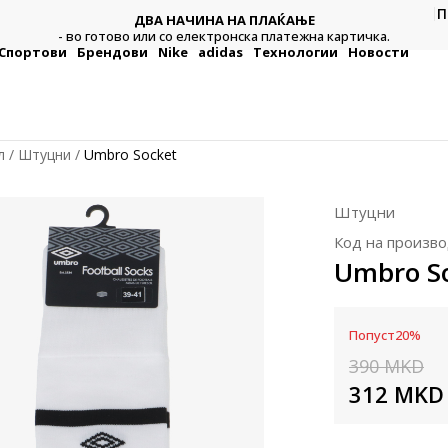
П
ДВА НАЧИНА НА ПЛАЌАЊЕ
тежна
Плат
- во готово или со електронска платежна картичка.
Спортови
Брендови
Nike
adidas
Технологии
Новости
л
Штуцни
Umbro Socket
Штуцни
Код на произво
Umbro S
Попуст
20
%
390
MKD
312
MKD