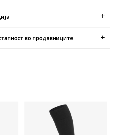
ија
стапност во продавниците
Достапна
Umbro So