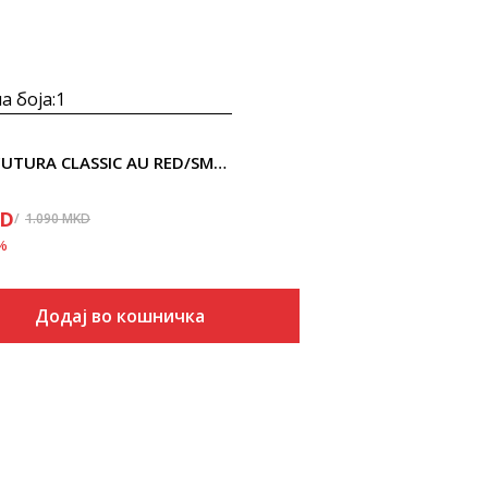
а боја:
1
Speedo FUTURA CLASSIC AU RED/SMOKE
D
1.090
MKD
%
Додај во кошничка