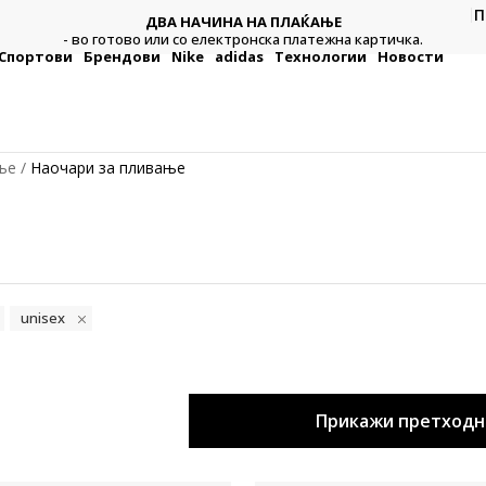
П
ДВА НАЧИНА НА ПЛАЌАЊЕ
тежна
Плат
- во готово или со електронска платежна картичка.
Спортови
Брендови
Nike
adidas
Технологии
Новости
ње
Наочари за пливање
unisex
Прикажи претходн