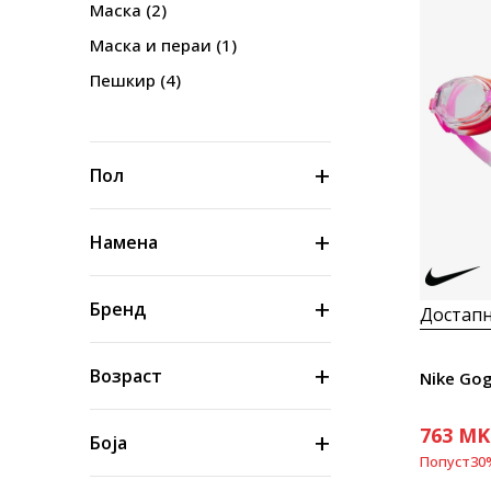
Маска
(2)
Маска и пераи
(1)
Пешкир
(4)
Пол
Намена
Бренд
Достапн
Возраст
Nike Go
763
MK
Боја
Попуст
30