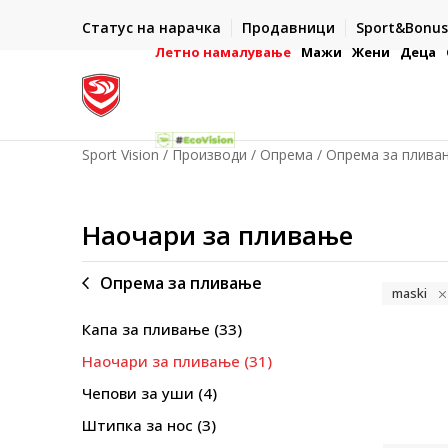
ИСПОРАКА ВО РОК ОД 5 РАБОТНИ ДЕНА
Статус на нарачка
Продавници
Sport&Bonus
-222
- на сите нарачки во готово или со електронска пла
картичка
Летно намалување
Мажи
Жени
Деца
Sport Vision
Производи
Опрема
Опрема за плива
Наочари за пливање
Опрема за пливање
maski
Капа за пливање
(33)
Наочари за пливање
(31)
Чепови за уши
(4)
Штипка за нос
(3)