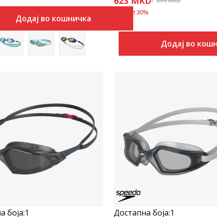
623
MKD
890
MKD
Попуст
30
%
Додај во кошничка
Додај во кош
Uporedi
Uporedi
а боја:
1
Достапна боја:
1