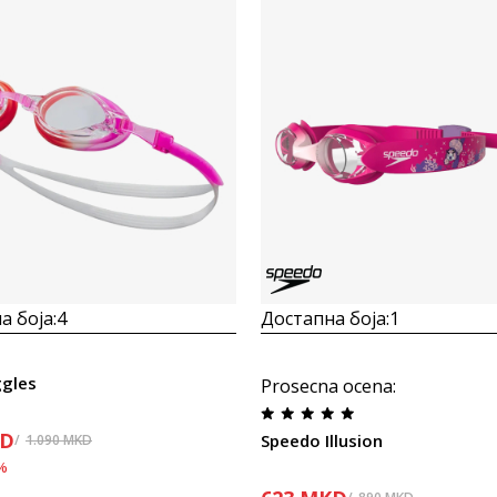
Uporedi
Uporedi
а боја:
4
Достапна боја:
1
ggles
Prosecna ocena
:
D
Speedo Illusion
1.090
MKD
%