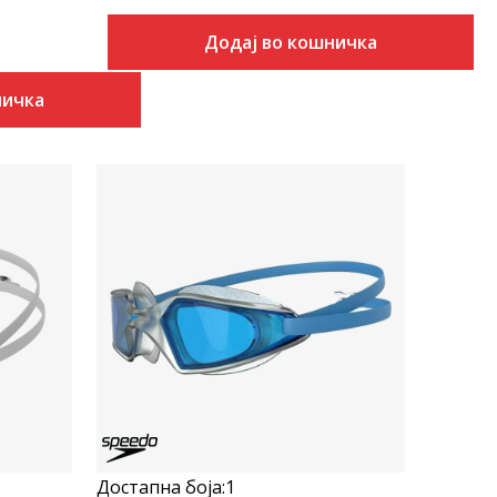
Додај во кошничка
ничка
Uporedi
Достапна боја:
1