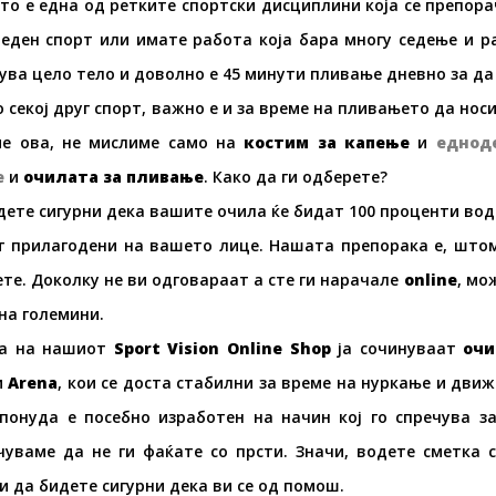
о е една од ретките спортски дисциплини која се препорач
еден спорт или имате работа која бара многу седење и ра
ва цело тело и доволно е 45 минути пливање дневно за да
о секој друг спорт, важно е и за време на пливањето да нос
ме ова, не мислиме само на
костим за капење
и
еднод
е
и
очилата за пливање
. Како да ги одберете?
дете сигурни дека вашите очила ќе бидат 100 проценти в
 прилагодени на вашето лице. Нашата препорака е, штом 
те. Доколку не ви одговараат а сте ги нарачале
online
, мо
на големини.
а на нашиот
Sport Vision Online Shop
ја сочинуваат
очи
и
Arena
, кои се доста стабилни за време на нуркање и дви
понуда е посебно изработен на начин кој го спречува з
чуваме да не ги фаќате со прсти. Значи, водете сметка
и да бидете сигурни дека ви се од помош.