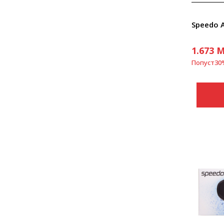
Speedo 
1.673
M
Попуст
30