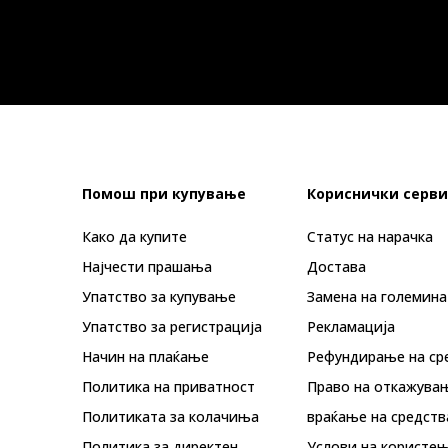
Помош при купување
Кориснички серви
Како да купите
Статус на нарачка
Најчести прашања
Достава
Упатство за купување
Замена на големина
Упатство за регистрација
Рекламациja
Начин на плаќање
Рефундирање на ср
Политика на приватност
Право на откажува
Политиката за колачиња
враќање на средств
Политика за директен
Услови на користењ