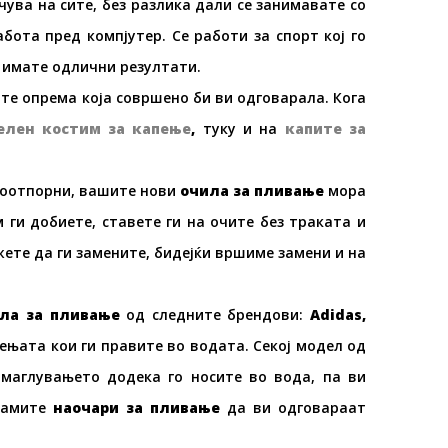
ува на сите, без разлика дали се занимавате со
бота пред компјутер. Се работи за спорт кој го
 имате одлични резултати.
ите опрема која совршено би ви одговарала. Кога
елен костим за капење
,
туку и на
капите за
одоотпорни, вашите нови
очила за пливање
мора
ги добиете, ставете ги на очите без траката и
жете да ги замените, бидејќи вршиме замени и на
ла за пливање
од следните брендови:
Adidas,
жењата кои ги правите во водата. Секој модел од
амаглувањето додека го носите во вода, па ви
 самите
наочари за пливање
да ви одговараат