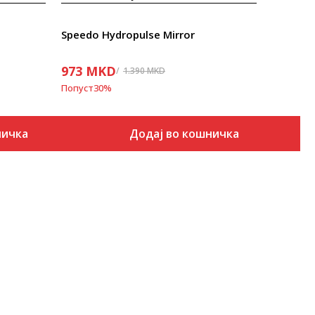
Speedo Hydropulse Mirror
973
MKD
1.390
MKD
Попуст
30
%
ничка
Додај во кошничка