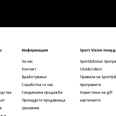
с
Информации
Sport Vision понуд
За нас
Sport&Bonus прогр
Контакт
Click&Collect
Вработување
Правила на Sport&
Соработка со нас
програмата
едства
Синдикална продажба
Користење на gift
ње/
Пронајдете продавница
картичките
а
Ценовник
е и