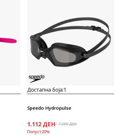
Uporedi
Достапна боја:
1
Speedo Hydropulse
1.112
ДЕН
1.390
ДЕН
Попуст
20
%