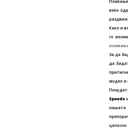
Пливањет
веќе одр
раздвижу
Како и в
го вели
пливањ
За да би
да бидат
притисне
модел и 
Понудат
Speedo
нашата 
препора
целосно 