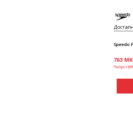
Достапн
763
MK
Попуст
30