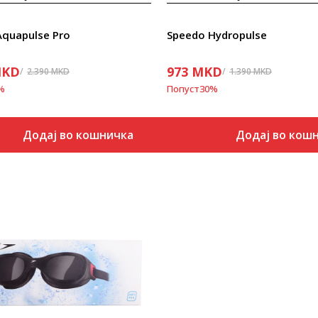
Aquapulse Pro
Speedo Hydropulse
KD
973
MKD
2.390
MKD
1.390
MKD
%
Попуст
30
%
Додај во кошничка
Додај во кош
Uporedi