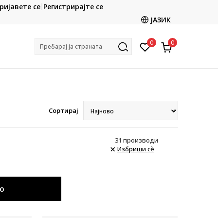
CLICK & COLLECT
ријавете се
Регистрирајте се
ете со картичка online и подигнете во продавницата
ЈАЗИК
по ваш избор
0
0
Пребарај ја страната
Сортирај
31
производи
Избриши сè
о