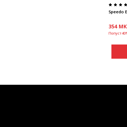
Speedo E
354
MK
Попуст
40