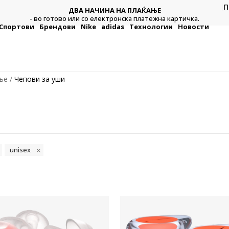
П
ДВА НАЧИНА НА ПЛАЌАЊЕ
тежна
Плат
- во готово или со електронска платежна картичка.
Спортови
Брендови
Nike
adidas
Технологии
Новости
ње
Чепови за уши
unisex