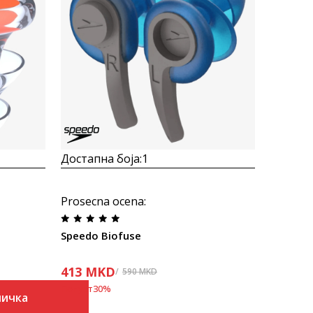
Uporedi
Достапна боја:
1
Prosecna ocena
:
Speedo Biofuse
413
MKD
590
MKD
Попуст
30
%
ничка