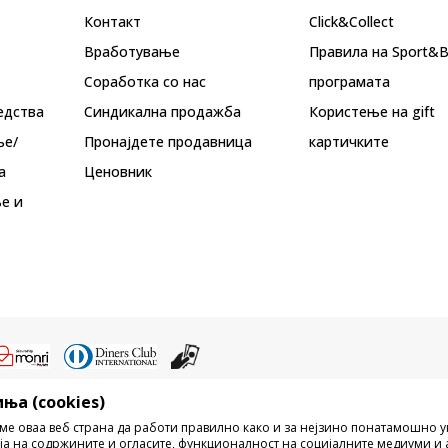
Контакт
Click&Collect
Вработување
Правила на Sport&
Соработка со нас
програмата
едства
Синдикална продажба
Користење на gift
ње/
Пронајдете продавница
картичките
а
Ценовник
е и
ња (cookies)
ристење на содржината од интернет страните на Sport Vision, делумно ил
ме оваа веб страна да работи правилно како и за нејзино понатамошно 
ни, ниту истите да се отстапуваат на трети лица, јавно да се објавуваат ил
ја на содржините и огласите, функционалност на социјалните медиуми и 
без писмена согласност од БДС.МК ДООЕЛ.