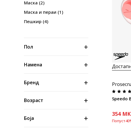
Маска
(2)
Маска и пераи
(1)
Пешкир
(4)
Пол
Намена
Достапн
Бренд
Prosecn
Speedo 
Возраст
354
MK
Боја
Попуст
40