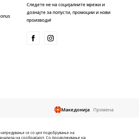
Следете не на социјалните мрежи и
дознајте за попусти, промоции и нови
Bonus
производи!
Македонија
Промена
и целосно a се однесува на логоа,
унапредување се со цел подобрување на
и да се користат за било какви цели,
анализа на сообраќајот. Со продолжување на