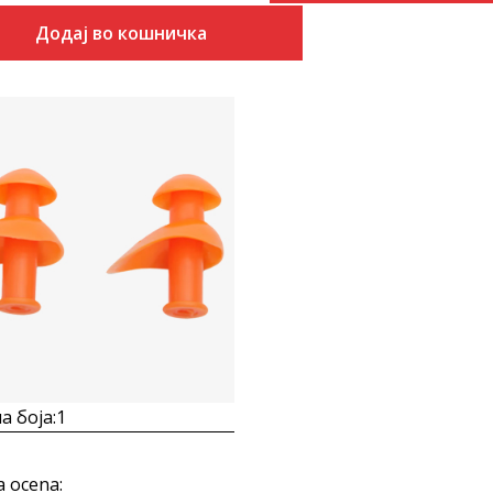
Додај во кошничка
Uporedi
а боја:
1
a ocena
: