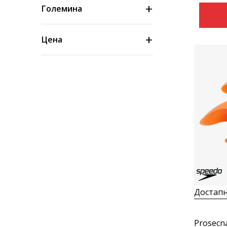
Големина
Цена
Достапн
Prosecn