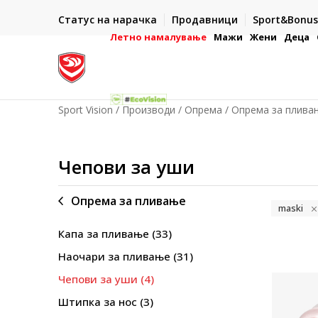
ИСПОРАКА ВО РОК ОД 5 РАБОТНИ ДЕНА
Статус на нарачка
Продавници
Sport&Bonus
-222
- на сите нарачки во готово или со електронска пла
картичка
Летно намалување
Мажи
Жени
Деца
Sport Vision
Производи
Опрема
Опрема за плива
Чепови за уши
Опрема за пливање
maski
Капа за пливање
(33)
Наочари за пливање
(31)
Чепови за уши
(4)
Штипка за нос
(3)