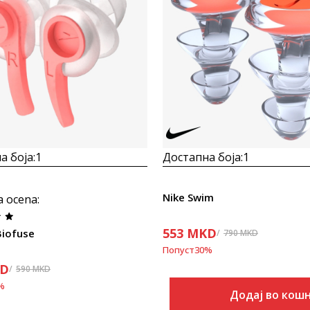
Uporedi
Uporedi
а боја:
1
Достапна боја:
1
Nike Swim
a ocena
:
553
MKD
Biofuse
790
MKD
Попуст
30
%
D
590
MKD
%
Додај во кош