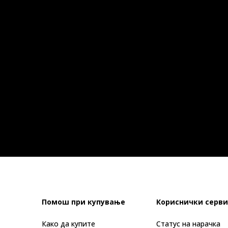
Помош при купување
Кориснички серви
Како да купите
Статус на нарачка