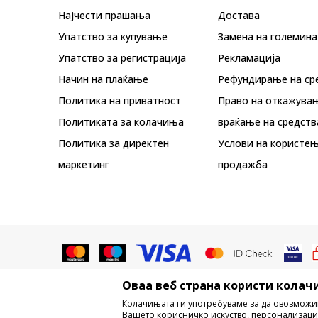
Најчести прашања
Достава
Упатство за купување
Замена на големина
Упатство за регистрација
Рекламациja
Начин на плаќање
Рефундирање на ср
Политика на приватност
Право на откажува
Политиката за колачиња
враќање на средств
Политика за директен
Услови на користењ
маркетинг
продажба
Оваа веб страна користи колачи
Не е дозволено превземање или ко
Колачињата ги употребуваме за да овозможи
трговски марки, комерцијални содржи
Вашето корисничко искуство, персонализаци