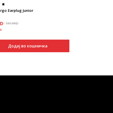
rgo Earplug Junior
D
590
MKD
%
Додај во кошничка