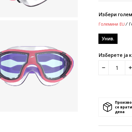
Избери голем
Големини EU
Г
Унив.
Изберете ја 
Произво
се врати
денa