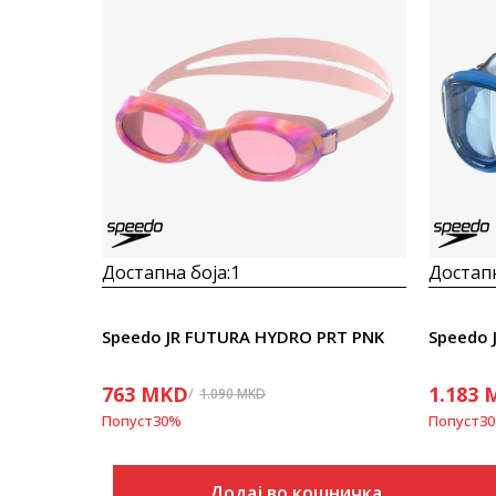
Достапна боја:
1
Достапн
Speedo JR FUTURA HYDRO PRT PNK
Speedo 
763
MKD
1.183
1.090
MKD
Попуст
30
%
Попуст
30
Додај во кошничка