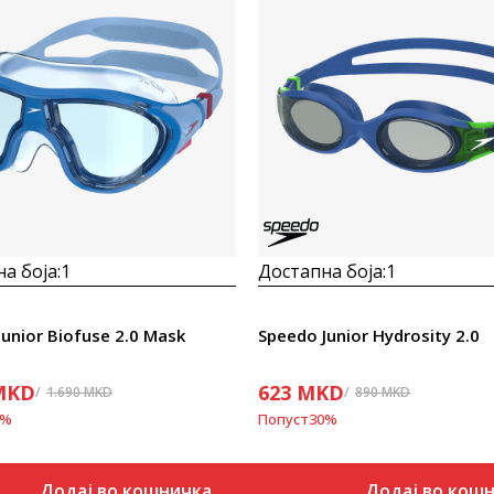
а боја:
1
Достапна боја:
1
Junior Biofuse 2.0 Mask
Speedo Junior Hydrosity 2.0
MKD
623
MKD
1.690
MKD
890
MKD
%
Попуст
30
%
Додај во кошничка
Додај во кош