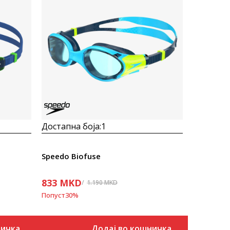
Достапна боја:
1
Speedo Biofuse
833
MKD
1.190
MKD
Попуст
30
%
ничка
Додај во кошничка