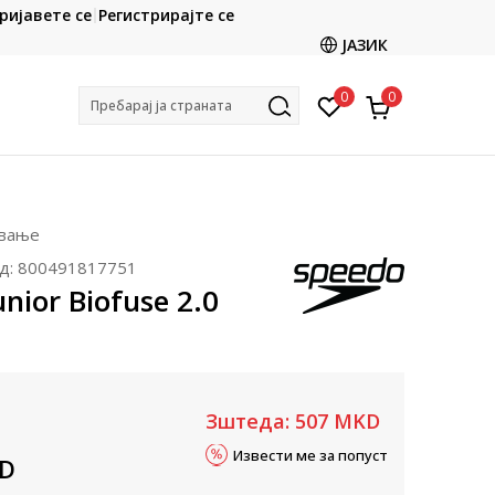
CLICK & COLLECT
ријавете се
Регистрирајте се
ете со картичка online и подигнете во продавницата
ЈАЗИК
по ваш избор
0
0
Пребарај ја страната
ивање
д:
800491817751
nior Biofuse 2.0
Зштеда:
507
MKD
Извести ме за попуст
D