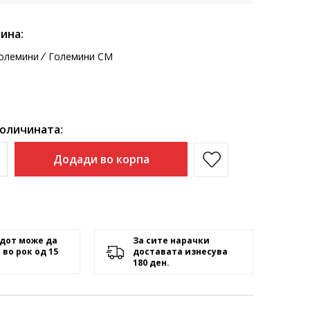
ина:
олемини
Големини CM
количината:
Додади во корпа
дот може да
За сите нарачки
 во рок од 15
доставата изнесува
180 ден.