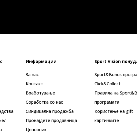
с
Информации
Sport Vision понуд
За нас
Sport&Bonus прогр
Контакт
Click&Collect
Вработување
Правила на Sport&
Соработка со нас
програмата
едства
Синдикална продажба
Користење на gift
ње/
Пронајдете продавница
картичките
а
Ценовник