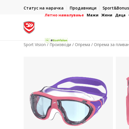
ИСПОРАКА ВО РОК ОД 5 РАБОТНИ ДЕНА
Статус на нарачка
Продавници
Sport&Bonus
-222
- на сите нарачки во готово или со електронска пла
картичка
Летно намалување
Мажи
Жени
Деца
Sport Vision
Производи
Опрема
Опрема за плива