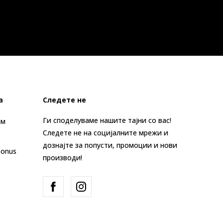
а
Следете не
Ги споделуваме нашите тајни со вас!
ам
Следете не на социјалните мрежи и
дознајте за попусти, промоции и нови
Bonus
производи!