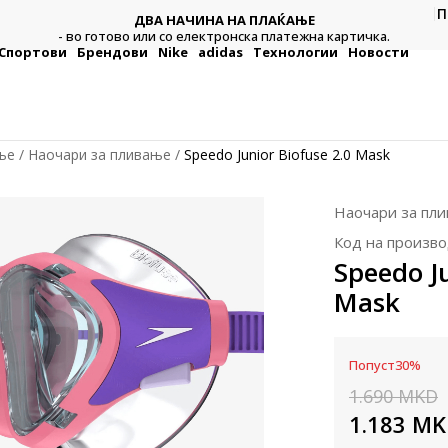
П
ДВА НАЧИНА НА ПЛАЌАЊЕ
тежна
Плат
- во готово или со електронска платежна картичка.
Спортови
Брендови
Nike
adidas
Технологии
Новости
ње
Наочари за пливање
Speedo Junior Biofuse 2.0 Mask
Наочари за пл
Код на произво
Speedo Ju
Mask
Попуст
30
%
1.690
MKD
1.183
MK