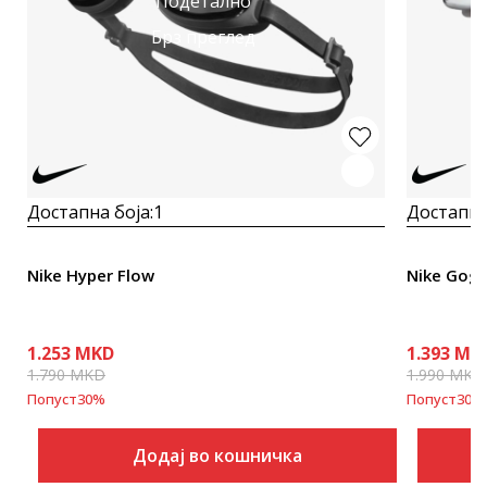
Подетално
Брз преглед
Достапна боја:
1
Достапна
Nike Hyper Flow
Nike Gogg
1.253
MKD
1.393
MK
1.790
MKD
1.990
MKD
Попуст
30
%
Попуст
30
%
Додај во кошничка