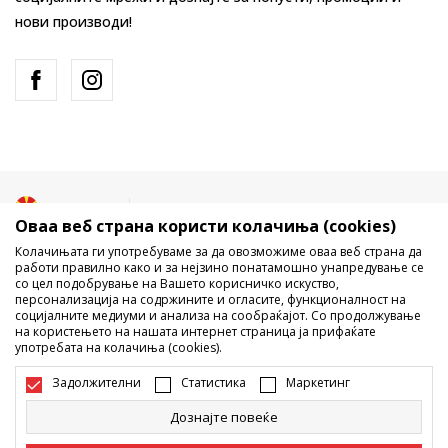
нови производи!
Македонија
Промена
Оваа веб страна користи колачиња (cookies)
Колачињата ги употребуваме за да овозможиме оваа веб страна да
работи правилно како и за нејзино понатамошно унапредување се
со цел подобрување на Вашето корисничко искуство,
персонализација на содржините и огласите, функционалност на
социјалните медиуми и анализа на сообраќајот. Со продолжување
на користењето на нашата интернет страница ја прифаќате
употребата на колачиња (cookies).
Не е дозволено превземање или користење на содржината од
интернет страните на Sport Vision, делумно или целосно a се
Задолжителни
Статистика
Маркетинг
однесува на логоа, трговски марки, комерцијални содржини, ниту
истите да се отстапуваат на трети лица, јавно да се објавуваат или да
Дознајте повеќе
се користат за било какви цели, без писмена согласност од БДС.МК
ДООЕЛ.