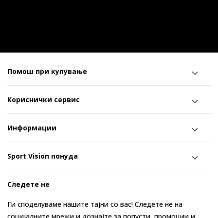
Помош при купување
Кориснички сервис
Информации
Sport Vision понуда
Следете не
Ги споделуваме нашите тајни со вас! Следете не на
социјалните мрежи и дознајте за попусти, промоции и