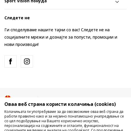
Sport Vision понуда
Следете не
Ги споделуваме нашите тајни со вас! Следете не на
социјалните мрежи и дознајте за попусти, промоции и
нови производи!
Македонија
Промена
Оваа веб страна користи колачиња (cookies)
Колачињата ги употребуваме за да овозможиме оваа веб страна да
работи правилно како и за нејзино понатамошно унапредување се
со цел подобрување на Вашето корисничко искуство,
персонализација на содржините и огласите, функционалност на
социјалните медиуми и анализа на сообраќајот. Со продолжување