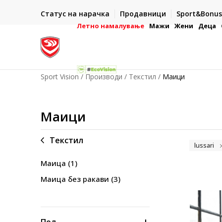
ИСПОРАКА ВО РОК ОД 5 РАБОТНИ ДЕНА
Статус на нарачка
Продавници
Sport&Bonus
-222
- на сите нарачки во готово или со електронска пла
картичка
Летно намалување
Мажи
Жени
Деца
Sport Vision
Производи
Текстил
Маици
Маици
Текстил
lussari
Маица
(1)
Маица без ракави
(3)