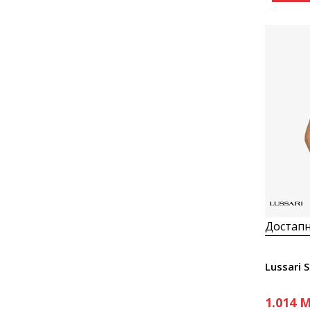
Достапн
Lussari 
1.014
M