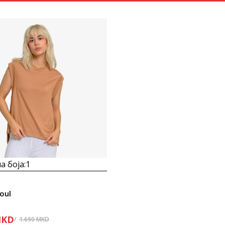
Uporedi
а боја:
1
Soul
KD
1.690
MKD