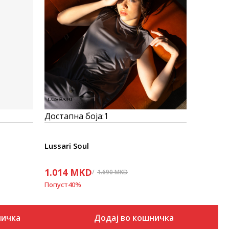
Uporedi
Достапна боја:
1
Lussari Soul
1.014
MKD
1.690
MKD
Попуст
40
%
ничка
Додај во кошничка