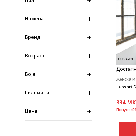
Пол
Намена
Бренд
Возраст
Достапн
Боја
Женска м
Lussari 
Големина
834
MK
Попуст
40
Цена