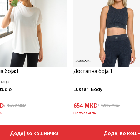
Uporedi
Uporedi
а боја:
1
Достапна боја:
1
аица
Studio
Lussari Body
D
654
MKD
1.390
MKD
1.090
MKD
%
Попуст
40
%
Додај во кошничка
Додај во кош