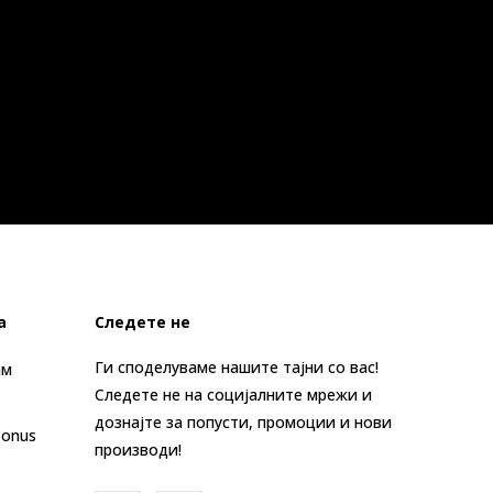
а
Следете не
Ги споделуваме нашите тајни со вас!
ам
Следете не на социјалните мрежи и
дознајте за попусти, промоции и нови
Bonus
производи!