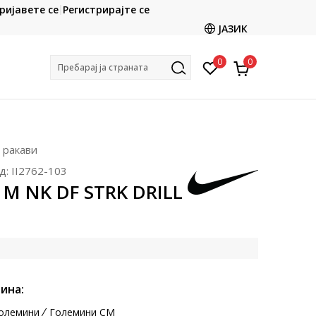
CLICK & COLLECT
ријавете се
Регистрирајте се
ете со картичка online и подигнете во продавницата
ЈАЗИК
по ваш избор
0
0
Пребарај ја страната
 ракави
д:
II2762-103
 M NK DF STRK DRILL
ина:
олемини
Големини CM