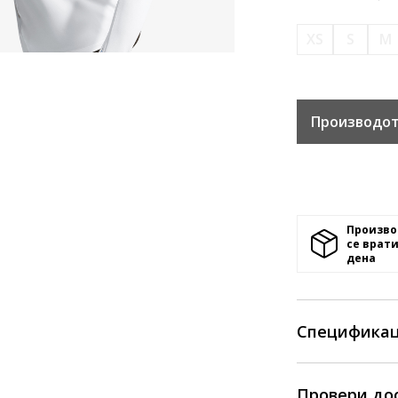
XS
S
M
Производот
Произво
се врати
денa
Спецификац
Провери до