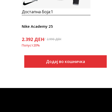
Достапна боја:
1
Nike Academy 25
2.392
ДЕН
2.990
ДЕН
Попуст
20
%
Додај во кошничка