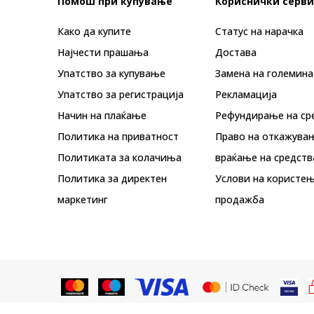
Помош при купување
Кориснички серви
Како да купите
Статус на нарачка
Најчести прашања
Достава
Упатство за купување
Замена на големина
Упатство за регистрација
Рекламациja
Начин на плаќање
Рефундирање на ср
Политика на приватност
Право на откажува
Политиката за колачиња
враќање на средств
Политика за директен
Услови на користењ
маркетинг
продажба