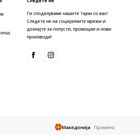
а
Следете не
Ги споделуваме нашите тајни со вас!
ам
Следете не на социјалните мрежи и
дознајте за попусти, промоции и нови
Bonus
производи!
Македонија
Промена