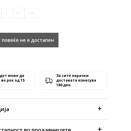
L
XL
2XL
 повеќе не е достапен
дот може да
За сите нарачки
 во рок од 15
доставата изнесува
180 ден.
ија
стапност во продавниците