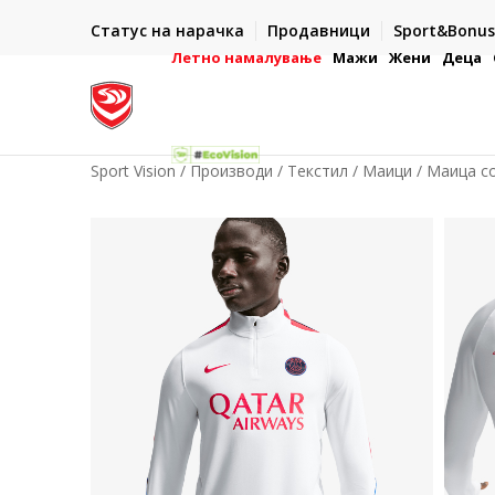
ИСПОРАКА ВО РОК ОД 5 РАБОТНИ ДЕНА
Статус на нарачка
Продавници
Sport&Bonus
-222
- на сите нарачки во готово или со електронска пла
картичка
Летно намалување
Мажи
Жени
Деца
Sport Vision
Производи
Текстил
Маици
Маица со