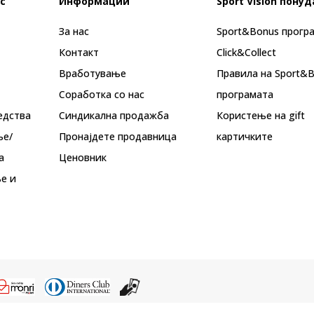
с
Информации
Sport Vision понуд
За нас
Sport&Bonus прогр
Контакт
Click&Collect
Вработување
Правила на Sport&
Соработка со нас
програмата
едства
Синдикална продажба
Користење на gift
ње/
Пронајдете продавница
картичките
а
Ценовник
е и