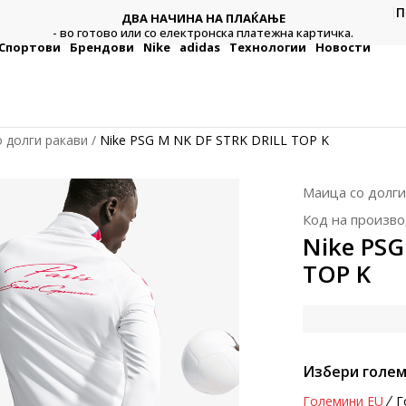
П
ДВА НАЧИНА НА ПЛАЌАЊЕ
тежна
Плат
- во готово или со електронска платежна картичка.
Спортови
Брендови
Nike
adidas
Технологии
Новости
 долги ракави
Nike PSG M NK DF STRK DRILL TOP K
Маица со долги
Код на произво
Nike PSG
TOP K
Избери голем
Големини EU
Г