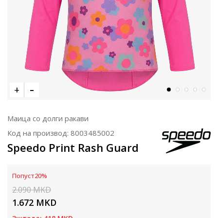
Маица со долги ракави
Код на производ:
8003485002
Speedo Print Rash Guard
Попуст
20
%
2.090
MKD
1.672
MKD