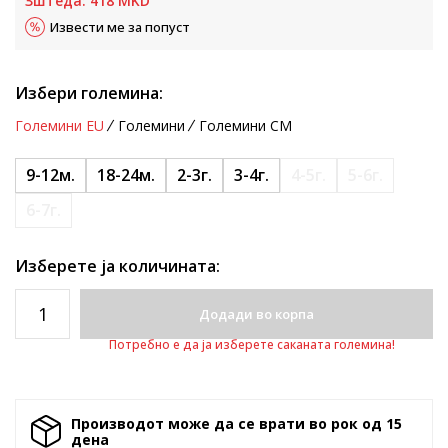
Зштеда:
418
MKD
Извести ме за попуст
Избери големина:
Големини EU
Големини
Големини CM
9-12м.
18-24м.
2-3г.
3-4г.
4-5г.
5-6г.
6-7г.
Изберете ја количината:
Додади во корпа
Потребно е да ја изберете саканата големина!
Производот може да се врати во рок од 15
денa