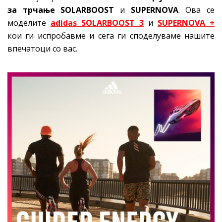
за трчање
SOLARBOOST
и
SUPERNOVA
. Ова се
моделите
adidas SOLARBOOST 3
и
SUPERNOVA +
кои ги испробавме и сега ги споделуваме нашите
впечатоци со вас.