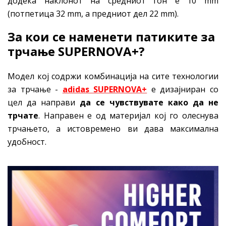
додека наклонот на средниот ѓон е 10 mm
(потпетица 32 mm, а предниот дел 22 mm).
За кои се
наменети
патиките за
трчање SUPERNOVA+?
Модел кој содржи комбинација на сите технологии
за трчање -
adidas SUPERNOVA+
е дизајниран со
цел да направи
да се чувствувате како да не
трчате
. Направен е од материјал кој го олеснува
трчањето, а истовремено ви дава максимална
удобност.