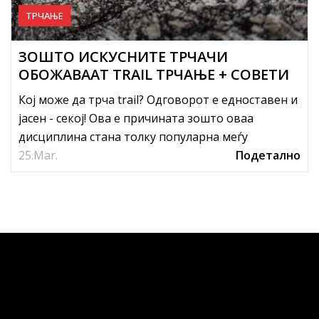
ТРЧАЊЕ
ЗОШТО ИСКУСНИТЕ ТРЧАЧИ
ОБОЖАВААТ TRAIL ТРЧАЊЕ + СОВЕТИ
ЗА ПОЧЕТНИЦИ
Кој може да трча trail? Одговорот е едноставен и
јасен - секој! Ова е причината зошто оваа
дисциплина стана толку популарна меѓу
25.
трчачите за време на пандеми...
Mar.
Подетално