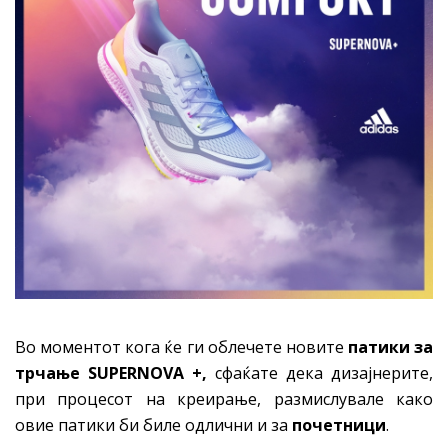
Во моментот кога ќе ги облечете новите
патики за
трчање SUPERNOVA
+
,
сфаќате дека дизајнерите,
при процесот на креирање, размислувале како
овие патики би биле одлични и за
почетници
.