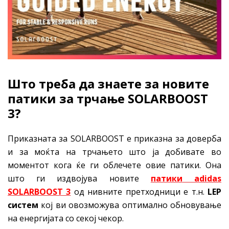
Што треба да знаете за новите
патики за трчање SOLARBOOST
3?
Приказната за SOLARBOOST е приказна за доверба
и за моќта на трчањето што ја добивате во
моментот кога ќе ги облечете овие патики. Она
што ги издвојува новите
патики
adidas
SOLARBOOST 3
од нивните претходници е т.н.
LEP
систем
кој ви овозможува оптимално обновување
на енергијата со секој чекор.