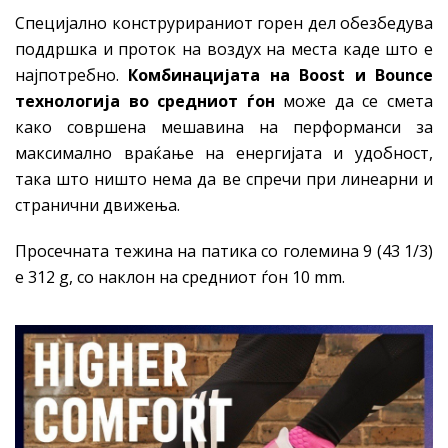
Специјално конструрираниот горен дел обезбедува
поддршка и проток на воздух на места каде што е
најпотребно.
Комбинацијата на Boost и Bounce
технологија во средн
иот
ѓон
може да се смета
како совршена мешавина на перформанси за
максимално враќање на енергијата и удобност,
така што ништо нема да ве спречи при линеарни и
странични движења.
Просечната тежина на патика со големина 9 (43 1/3)
е 312 g, со наклон на средниот ѓон 10 mm.