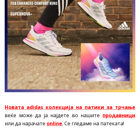
Новата adidas колекција на
патики за трчање
веќе може да ја најдете во нашите
продавници
или да нарачате
online
. Се гледаме на патеката!