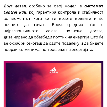
Друг детал, особено за овој модел, е
системот
Control Rail
, кој гарантира контрола и стабилност
во моментот кога ќе ги врзете врвките и ќе
почнете да трчате. Boost средниот ѓон е
најреспонзивното adidas полнење досега,
дизајнирано да обезбеди поттик на енергија што ќе
ве охрабри секогаш да одите подалеку и да бидете
побрзи, со минимално трошење на енергијата.