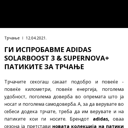
Трчање
12.04.2021.
ГИ ИСПРОБАВМЕ ADIDAS
SOLARBOOST 3 & SUPERNOVA+
ПАТИКИТЕ ЗА ТРЧАЊЕ
Трчачите секогаш сакаат подобро и повеќе -
повеќе километри, повеќе енергија, поголема
удобност, поголема доверба во опремата што ја
носат и поголема самодоверба. А, за да верувате во
себеси додека трчате, треба да им верувате и на
патиките кои ги носите. Брендот
adidas
,
оваа
сезона ја претстави
нова
та колекција на патики