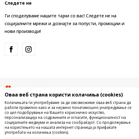
Следете не
Ги споделуваме нашите тајни со вас! Следете не на
социјалните мрежи и дознајте за попусти, промоции и
нови производи!
Македонија
Промена
Оваа веб страна користи колачиња (cookies)
Колачињата ги употребуваме за да овозможиме оваа веб страна да
работи правилно како и за нејзино понатамошно унапредување се
со цел подобрување на Вашето корисничко искуство,
персонализација на содржините и огласите, функционалност на
социјалните медиуми и анализа на сообраќајот. Со продолжување
на користењето на нашата интернет страница ја прифаќате
употребата на колачиња (cookies).
Не е дозволено превземање или користење на содржината од