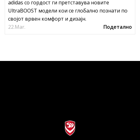
adidas со гордост ги претставува новите
UltraBOOST модели кои се глобално познати по
својот врвен комфорт и дизајн.
22.
Mar.
Подетално