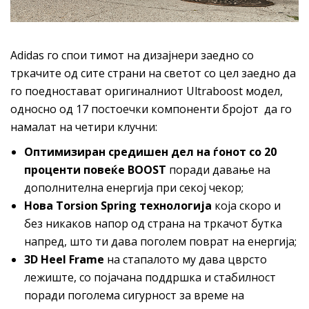
Аdidas го спои тимот на дизајнери заедно со
тркачите од сите страни на светот со цел заедно да
го поедностават оригиналниот Ultraboost модел,
односно од 17 постоечки компоненти бројот да го
намалат на четири клучни:
Оптимизиран средишен дел на ѓонот со 20
проценти повеќе BOOST
поради давање на
дополнителна енергија при секој чекор;
Нова Torsion Spring технологија
која скоро и
без никаков напор од страна на тркачот бутка
напред, што ти дава поголем поврат на енергија;
3D Heel Frame
на стапалото му дава цврсто
лежиште, со појачана поддршка и стабилност
поради поголема сигурност за време на