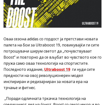
Оваа сезона adidas со гордост ја претстави новата
палета на бои за Ultraboost 19, повикувајќи ги сите
потрошувачи ширум светот да „почувствуваат
Boost” и повторно да се вљубат во чувството кое го
пружа само оваа технологија на спортистите.
Последното издание,
Ultraboost 19
ги нуди сите
предности на овој револуционерен модел
инспириран и редизајниран за новата ера на
трчање и фитнес.
„Поради одличната тркачка технологија на
средишниот дел на ѓонот, Boost со секој чекор и во