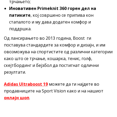
трчањето;
Иновативeн Primeknit 360 горен дел на
патиките
, кој совршено се припива кон
стапалото и му дава додатен комфор и
поддршка.
Од лансирањето во 2013 година, Boost ги
поставува стандардите за комфор и дизајн, и им
овозможува на спортистите од различни категории
како што се трчање, кошарка, тенис, голф,
скејтбординг и бејзбол да постигнат одлични
резултати.
Аdidas Ultraboost 19
можете да ги најдете во
продавниците на Sport Vision како и на нашиот
онлајн шоп
.