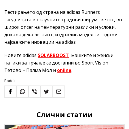
Тестирањето од страна на adidas Runners
заедницата во клучните градови ширум светот, во
широк опсег на температурни разлики и услови,
докажа дека лесниот, издржлив модел ги содржи
најсвежите иновации на adidas.
Новите adidas
SOLARBOOST
машките и женски
патики за трчање се достапни во Sport Vision
Тетово – Палма Мол и
online
.
Podeli
Слични статии