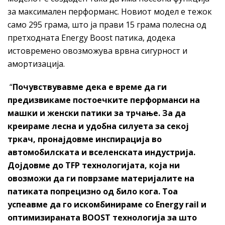
за максимален перформанс. Новиот модел е тежок
само 295 грама, што ја прави 15 грама полесна од
претходната Energy Boost патика, додека
истовремено овозможува врвна сигурност и
амортизација.
“
Почувствувавме дека е време да ги
предизвикаме постоечките перформанси на
машки и женски патики за трчање. За да
креираме лесна и удобна силуета за секој
тркач, пронајдовме инспирација во
автомобилската и вселенската индустрија.
Дојдовме до TFP технологијата, која ни
овозможи да ги поврзаме материјалите на
патиката попрецизно од било кога. Тоа
успеавме да го искомбинираме со Energy rail и
оптимизираната BOOST технологија за што