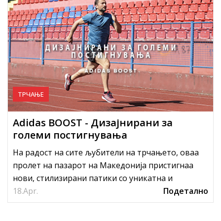
ТРЧАЊЕ
Adidas BOOST - Дизајнирани за
големи постигнувања
На радост на сите љубители на трчањето, оваа
пролет на пазарот на Македонија пристигнаа
нови, стилизирани патики со уникатна и
18.
револуционерна BOOST технологи...
Apr.
Подетално