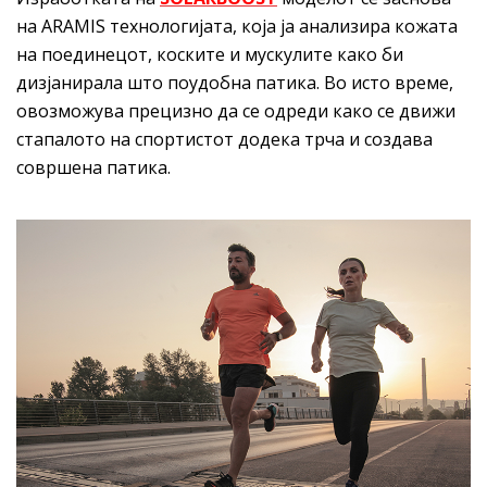
на ARAMIS технологијата, која ја анализира кожата
на поединецот, коските и мускулите како би
дизјанирала што поудобна патика. Во исто време,
овозможува прецизно да се одреди како се движи
стапалото на спортистот додека трча и создава
совршена патика.