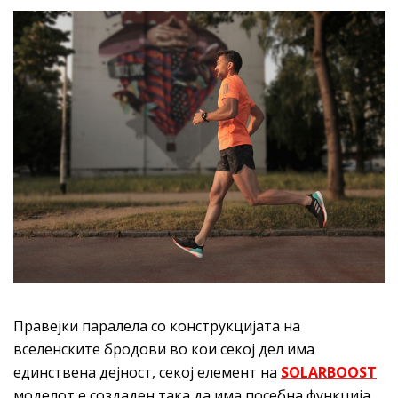
Правејки паралела со конструкцијата на
вселенските бродови во кои секој дел има
единствена дејност, секој елемент на
SOLARBOOST
моделот е создаден така да има посебна функција