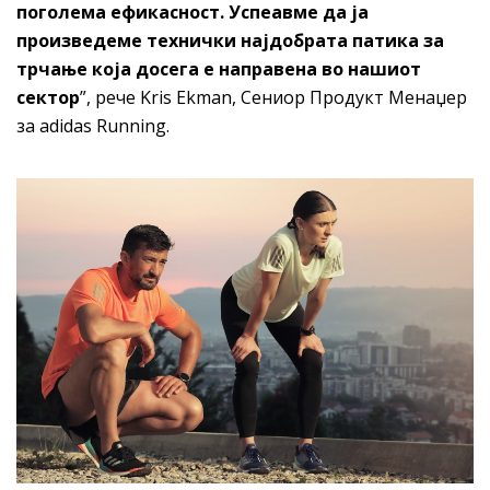
поголема ефикасност. Успеавме да ја
произведеме технички најдобрата патика за
трчање која досега е направена во нашиот
сектор
”, рече Kris Ekman, Сениор Продукт Менаџер
за adidas Running.