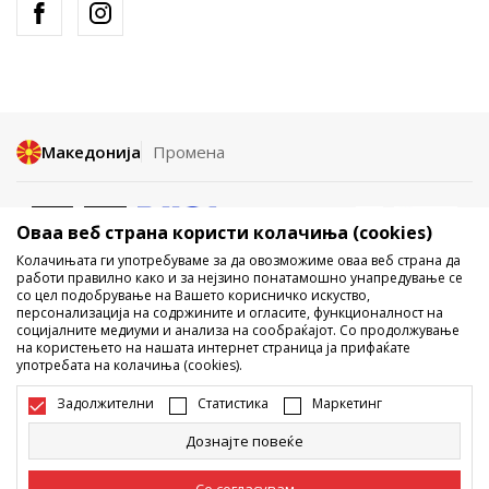
Македонија
Промена
Оваа веб страна користи колачиња (cookies)
Колачињата ги употребуваме за да овозможиме оваа веб страна да
работи правилно како и за нејзино понатамошно унапредување се
со цел подобрување на Вашето корисничко искуство,
Не е дозволено превземање или користење на содржината од
персонализација на содржините и огласите, функционалност на
социјалните медиуми и анализа на сообраќајот. Со продолжување
интернет страните на Sport Vision, делумно или целосно a се
на користењето на нашата интернет страница ја прифаќате
однесува на логоа, трговски марки, комерцијални содржини, ниту
употребата на колачиња (cookies).
истите да се отстапуваат на трети лица, јавно да се објавуваат или да
се користат за било какви цели, без писмена согласност од БДС.МК
Задолжителни
Статистика
Маркетинг
ДООЕЛ.
Настојуваме да бидеме што попрецизни во описот на производот,
Дознајте повеќе
фотографијата и самата цена, но не можеме да гарантираме дака
сите информации се комплетни и без грешка. Сите прикажани
производи на сајтот се дел од нашата понуда, но не се подразбира