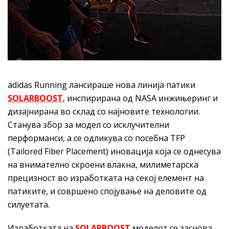
adidas Running лансираше нова линија патики
SOLARBOOST
, инспирирана од NASA инжињеринг и
дизајнирана во склад со најновите технологии.
Станува збор за модел со исклучителни
перформанси, а се одликува со посебна TFP
(Tailored Fiber Placement) иновација која се однесува
на внимателно скроени влакна, милиметарска
прецизност во изработката на секој елемент на
патиките, и совршено спојување на деловите од
силуетата.
Изработката на
SOLARBOOST
моделот се заснова