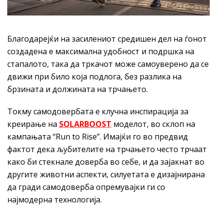
Благодарејќи на засилениот средишен дел на ѓонот
создадена е максимална удобност и подршка на
стапалото, така да тркачот може самоуверено да се
движи при било која подлога, без разлика на
брзината и должината на трчањето.
Токму самодовербата е клучна инспирација за
креирање на
SOLARBOOST
моделот, во склоп на
кампањата “Run to Rise”. Имајќи го во предвид
фактот дека љубителите на трчањето често трчаат
како би стекнале доверба во себе, и да зајакнат во
другите животни аспекти, силуетата е дизајнирана
да гради самодоверба опремувајки ги со
најмодерна технологија.