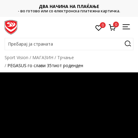
ДВА НАЧИНА НА ПЛАЌАЊЕ
- во готово или со електронска платежна картичка.
0
0
Пребарај ја страната
Sport Vision
МАГАЗИН
Трчање
PEGASUS го слави 35тиот роденден