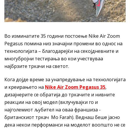
Во изминатите 35 години постоење Nike Air Zoom
Pegasus помина низ значајни промени во однос на
технологијата – благодарејќи на секојдневните и
многубројни тестирања во кои учествуваа
најбрзите тркачи на светот.
Кога дојде време за унапредување на технологијата
и креирањето на
Nike Air Zoom Pegasus 35
,
дизајнерите се обратија до тркачите и нивните
реакции на овој модел (вклучувајки го и
најголемиот љубител на оваа франшиза -
британскиот тркач Mo Farah). Веднаш беше јасно
дека некои перформанси на моделот воопшто не се