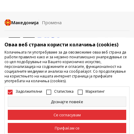
Македонија
Промена
Оваа веб страна користи колачиња (cookies)
Колачињата ги употребуваме за да овозможиме оваа веб страна да
работи правилно како и за нејзино понатамошно унапредување се
со цел подобрување на Вашето корисничко искуство,
Не е дозволено превземање или користење на содржината од
персонализација на содржините и огласите, функционалност на
социјалните медиуми и анализа на сообраќајот. Со продолжување
интернет страните на Sport Vision, делумно или целосно a се
на користењето на нашата интернет страница ја прифаќате
однесува на логоа, трговски марки, комерцијални содржини, ниту
употребата на колачиња (cookies).
истите да се отстапуваат на трети лица, јавно да се објавуваат или да
се користат за било какви цели, без писмена согласност од БДС.МК
Задолжителни
Статистика
Маркетинг
ДООЕЛ.
Настојуваме да бидеме што попрецизни во описот на производот,
Дознајте повеќе
фотографијата и самата цена, но не можеме да гарантираме дака
сите информации се комплетни и без грешка. Сите прикажани
производи на сајтот се дел од нашата понуда, но не се подразбира
Се согласувам
дека мораат да се достапни во секој момент. Достапноста на
производите може да ја проверите и на телефонскиот број 02 3055
222.
Прифаќам се