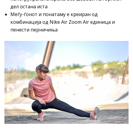
дел остана иста
Meѓу-ѓонот и понатаму е креиран од
комбинација од Nike Air Zoom Air единица и
пенести перничиња