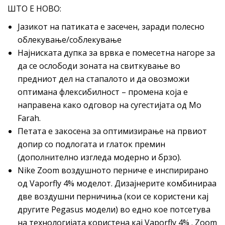
ШТО Е НОВО:
Јазикот на патиката е засечен, заради полесно
облекување/соблекување
Најниската дупка за врвка е помесетна нагоре за
да се ослободи зоната на свиткување во
предниот дел на стапалото и да овозможи
оптимана флексибилност – промена која е
направена како одговор на сугестијата од Mo
Farah.
Петата е закосена за оптимизирање на првиот
допир со подлогата и глаток премин
(дополнително изгледа модерно и брзо).
Nike Zoom воздушното перниче е инспирирано
од Vaporfly 4% моделот. Дизајнерите комбинираа
две воздушни перничиња (кои се користени кај
другите Pegasus модели) во едно кое потсетува
на технологијата користена кај Vaporfly 4% . Zoom