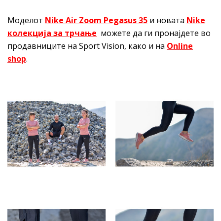
Моделот
Nike Air Zoom Pegasus 35
и новата
Nike
колекција за трчање
можете да ги пронајдете во
продавниците на Sport Vision, како и на
Online
shop
.