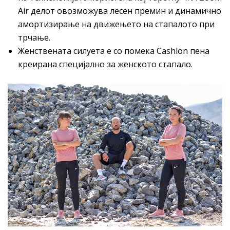
Air делот овозможува лесен премин и динамично
амортизирање на движењето на стапалото при
трчање.
Женствената силуета е со помека Cashlon пена
креирана специјално за женското стапало.