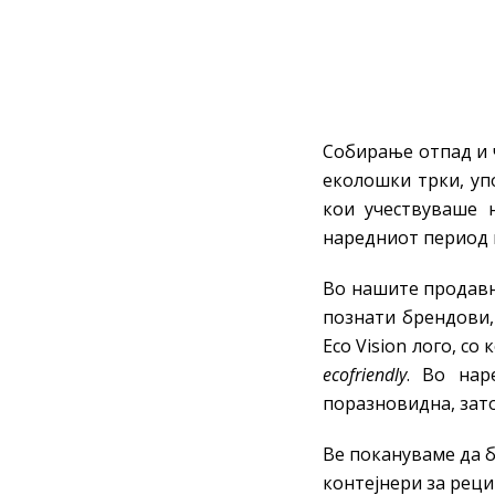
Собирање отпад и 
еколошки трки, уп
кои учествуваше 
наредниот период 
Во нашите продав
познати брендови,
Eco Vision лого, с
ecofriendly
. Во на
поразновидна, зато
Ве покануваме да 
контејнери за рецик