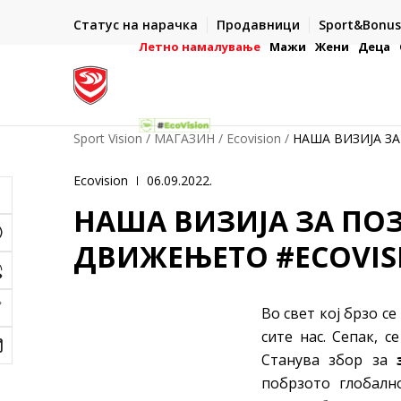
ИСПОРАКА ВО РОК ОД 5 РАБОТНИ ДЕНА
Статус на нарачка
Продавници
Sport&Bonus
-222
- на сите нарачки во готово или со електронска пла
картичка
Летно намалување
Мажи
Жени
Деца
Sport Vision
МАГАЗИН
Ecovision
НАША ВИЗИЈА ЗА
Ecovision
06.09.2022.
НАША ВИЗИЈА ЗА ПОЗ
ДВИЖЕЊЕТО #ECOVIS
Во свет кој брзо с
сите нас. Сепак, 
Станува збор за
побрзото глобалн