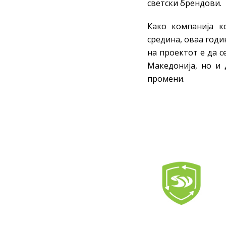
светски брендови.
Како компанија к
средина, оваа год
на проектот е да с
Македонија, но и 
промени.