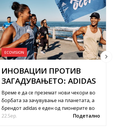
ECOVISION
ECOVI
ИНОВАЦИИ ПРОТИВ
СЕ 
ЗАГАДУВАЊЕТО: ADIDAS
ЗА 
ВО БОРБА ЗА ПОДОБРА
ДВ
Време е да се преземат нови чекори во
Колку
ИДНИНА
БРЕ
борбата за зачувување на планетата, а
живот
брендот adidas е еден од пионерите во
загад
22.
таа мисија.
Sep.
Подетално
16.
Move 
Sep