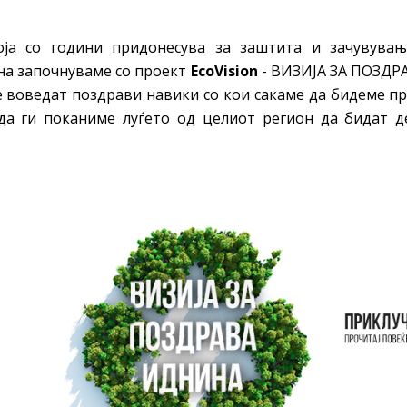
оја со години придонесува за заштита и зачувува
ина започнуваме со проект
EcoVision
- ВИЗИЈА ЗА ПОЗДР
е воведат поздрави навики со кои сакаме да бидеме п
да ги поканиме луѓето од целиот регион да бидат 