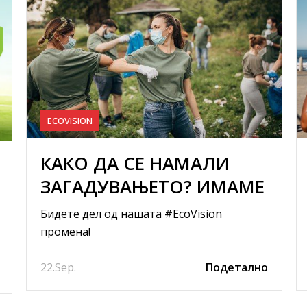
ECOVISION
КАКО ДА СЕ НАМАЛИ
ЗАГАДУВАЊЕТО? ИМАМЕ
4 КОРИСНИ СОВЕТИ ЗА
Бидете дел од нашата #EcoVision
ВАС
промена!
22.
Sep.
Подетално