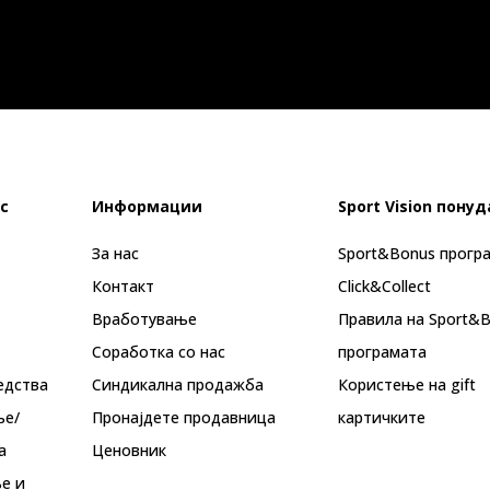
с
Информации
Sport Vision понуд
За нас
Sport&Bonus прогр
Контакт
Click&Collect
Вработување
Правила на Sport&
Соработка со нас
програмата
едства
Синдикална продажба
Користење на gift
ње/
Пронајдете продавница
картичките
а
Ценовник
е и