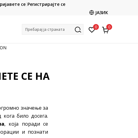
CLICK & COLLECT
ријавете се
Регистрирајте се
ете со картичка online и подигнете во продавницата
ЈАЗИК
по ваш избор
0
0
Пребарај ја страната
ION
ТЕ СЕ НА
 огромно значење за
 кога било досега.
на
, која поради се
порации и познати