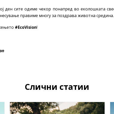
ој ден сите одиме чекор понапред во еколошката свес
днесување правиме многу за поздрава животна средина.
ижењето
#EcoVision
!
ion
Слични статии