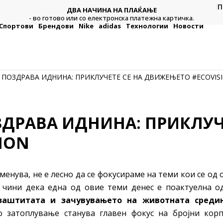
П
ДВА НАЧИНА НА ПЛАЌАЊЕ
тежна
Плат
- во готово или со електронска платежна картичка.
Спортови
Брендови
Nike
adidas
Технологии
Новости
 ПОЗДРАВА ИДНИНА: ПРИКЛУЧЕТЕ СЕ НА ДВИЖЕЊЕТО #ECOVIS
ДРАВА ИДНИНА: ПРИКЛУЧЕ
ION
е менува, не е лесно да се фокусираме на теми кои се од
се чини дека една од овие теми денес е поактуелна од
заштита
та и зачувување
то на животната среди
о затоплување станува главен фокус на бројни кор