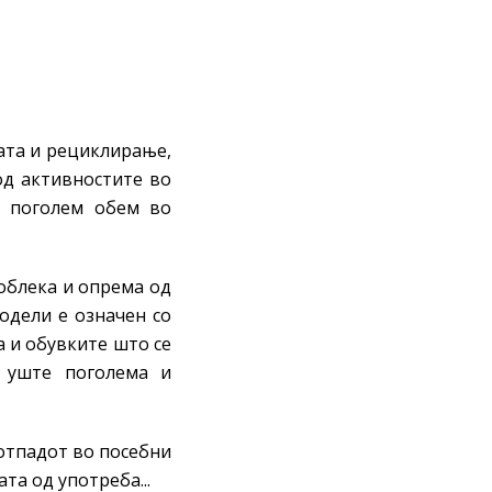
ата и рециклирање,
од активностите во
о поголем обем во
облека и опрема од
одели е означен со
а и обувките што се
уште поголема и
 отпадот во посебни
та од употреба...