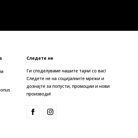
а
Следете не
Ги споделуваме нашите тајни со вас!
ам
Следете не на социјалните мрежи и
дознајте за попусти, промоции и нови
Bonus
производи!