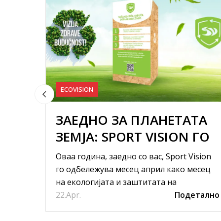
ECOVISION
ЗАЕДНО ЗА ПЛАНЕТАТА
ЗЕМЈА: SPORT VISION ГО
ОДБЕЛЕЖУВА МЕСЕЦОТ
Оваа година, заедно со вас, Sport Vision
НА ЕКОЛОГИЈАТА
го одбележува месец април како месец
на екологијата и заштитата на
22.
животната средина, а преку проектот
Apr.
Подетално
Eco Vision да...