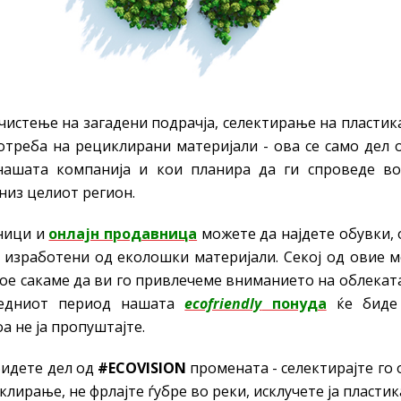
чистење на загадени подрачја, селектирање на пластик
отреба на рециклирани материјали - ова се само дел 
нашата компанија и кои планира да ги спроведе в
низ целиот регион.
ници и
онлајн продавница
можете да најдете обувки, 
 изработени од еколошки материјали. Секој од овие м
о кое сакаме да ви го привлечеме вниманието на облекат
редниот период нашата
ecofriendly
понуда
ќе биде 
а не ја пропуштајте.
бидете дел од
#ECOVISION
промената - селектирајте го
лирање, не фрлајте ѓубре во реки, исклучете ја пластика