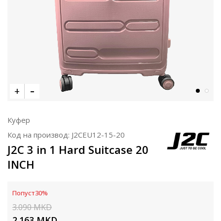
Куфер
Код на производ:
J2CEU12-15-20
J2C 3 in 1 Hard Suitcase 20
INCH
Попуст
30
%
3.090
MKD
2.163
MKD