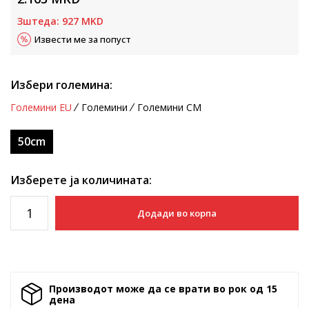
Зштеда:
927
MKD
Извести ме за попуст
Избери големина:
Големини EU
Големини
Големини CM
50cm
Изберете ја количината:
Додади во корпа
Производот може да се врати во рок од 15
денa