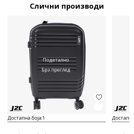
Слични производи
Подетално
Брз преглед
Достапна боја:
1
Достапна