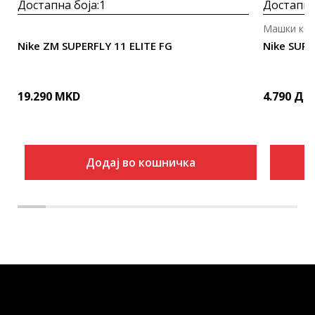
Достапна боја:
1
Достапна
Машки коп
Nike ZM SUPERFLY 11 ELITE FG
Nike SUP
19.290
MKD
4.790
ДЕ
Додај во кошничка