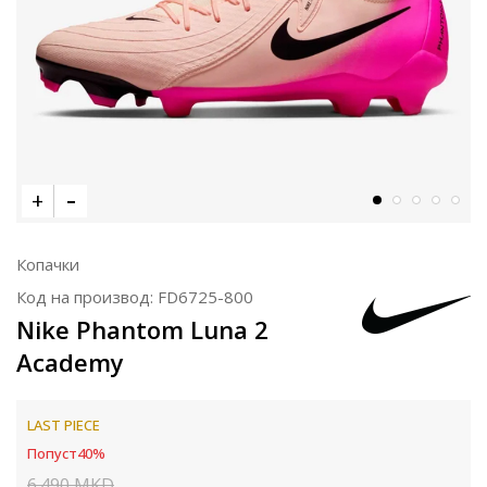
Копачки
Код на производ:
FD6725-800
Nike Phantom Luna 2
Academy
LAST PIECE
Попуст
40
%
6.490
MKD