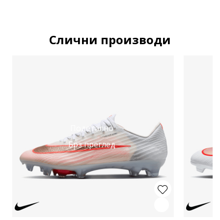
Слични производи
Подетално
Брз преглед