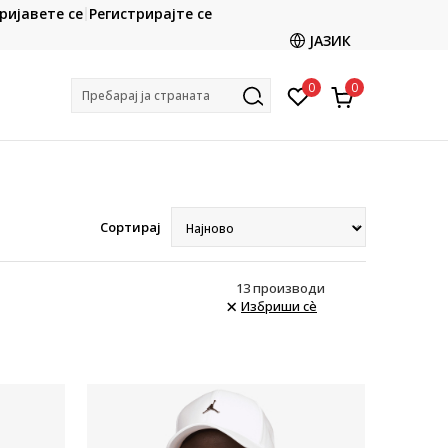
CLICK & COLLECT
ријавете се
Регистрирајте се
ете со картичка online и подигнете во продавницата
ЈАЗИК
по ваш избор
0
0
Пребарај ја страната
Сортирај
13
производи
Избриши сè