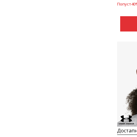
Попуст
40
Достапн