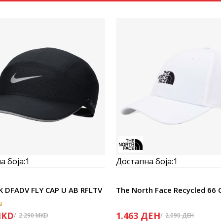
Uporedi
Uporedi
а боја:
1
Достапна боја:
1
K DFADV FLY CAP U AB RFLTV
N
KD
1.463
ДЕН
2.290
MKD
2.090
ДЕН