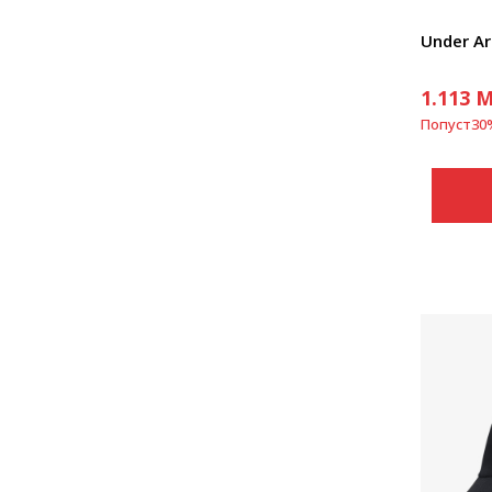
Under Ar
1.113
M
Попуст
30