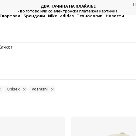
П
ДВА НАЧИНА НА ПЛАЌАЊЕ
тежна
Плат
- во готово или со електронска платежна картичка.
Спортови
Брендови
Nike
adidas
Технологии
Новости
Качкет
unisex
vozrasni