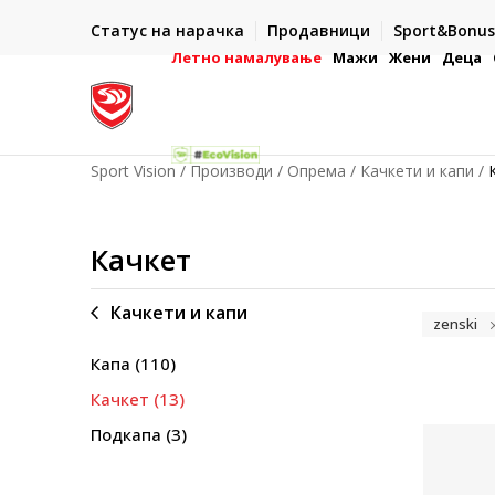
ИСПОРАКА ВО РОК ОД 5 РАБОТНИ ДЕНА
Статус на нарачка
Продавници
Sport&Bonus
-222
- на сите нарачки во готово или со електронска пла
картичка
Летно намалување
Мажи
Жени
Деца
Sport Vision
Производи
Опрема
Качкети и капи
Качкет
Качкети и капи
zenski
Капа
(110)
Качкет
(13)
Подкапа
(3)