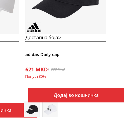
Достапна боја:
2
adidas Daily cap
621
MKD
888
MKD
Попуст
30
%
Додај во кошничка
ничка