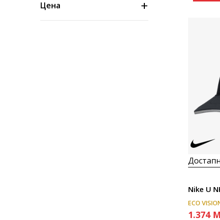
Цена
Достапн
Nike U N
ECO VISIO
1.374
M