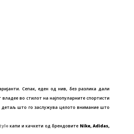
ијанти. Сепак, еден од нив, без разлика дали
ст владее во стилот на најпопуларните спортисти
 детаљ што го заслужува целото внимание што
tyle
капи и качкети од брендовите
Nike, Adidas,