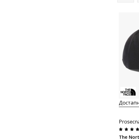
Достапн
Prosecn
The Nort