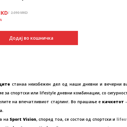
KD
2.090
MKD
%
Додај во кошничка
ците
станаа неизбежен дел од наши дневни и вечерни вар
е за спортски или lifestyle дневни комбинации, со сигурно
елите на впечатливиот стајлинг. Во прашање е
качкетот
-
а.
а на
Sport Vision
, според тоа, се состои од спортски и
lifes