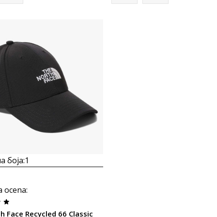
Uporedi
а боја:
1
a ocena
:
h Face Recycled 66 Classic