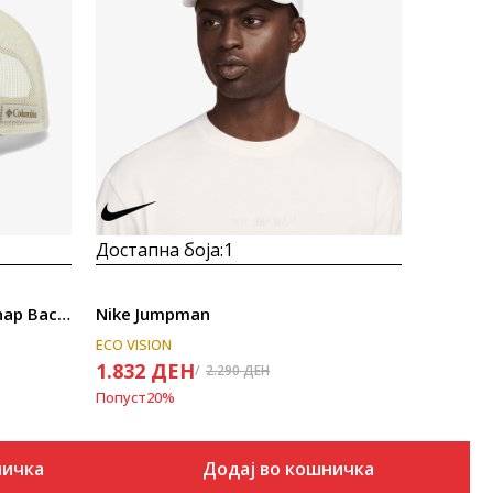
Uporedi
Достапна боја:
1
Columbia Columbia™ Mesh Snap Back - High
Nike Jumpman
ECO VISION
1.832
ДЕН
2.290
ДЕН
Попуст
20
%
ничка
Додај во кошничка