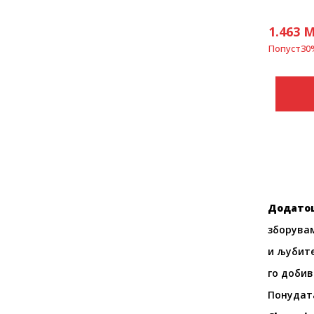
1.463
M
Попуст
30
Додато
зборувам
и љубит
го добив
Понудат