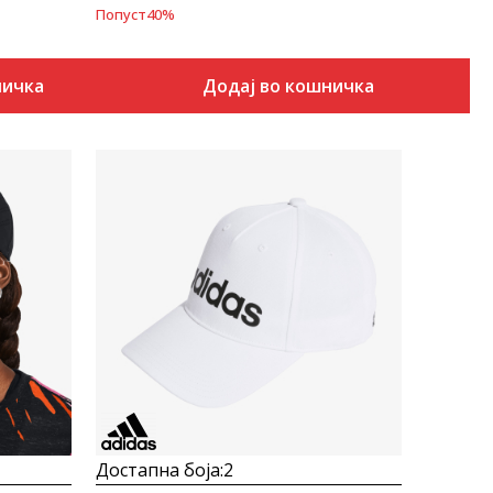
Попуст
40
%
ничка
Додај во кошничка
Uporedi
Достапна боја:
2