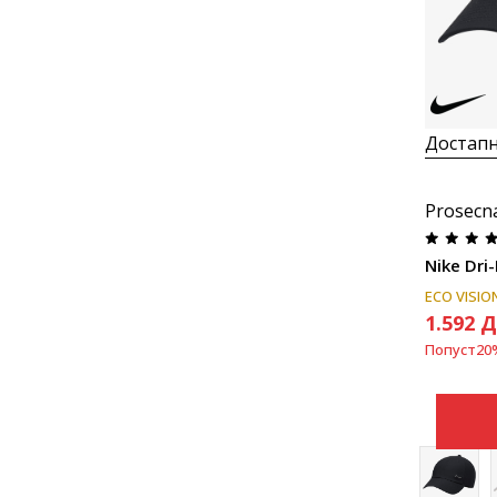
Достапн
Prosecn
Nike Dri-
ECO VISIO
1.592
Д
Попуст
20