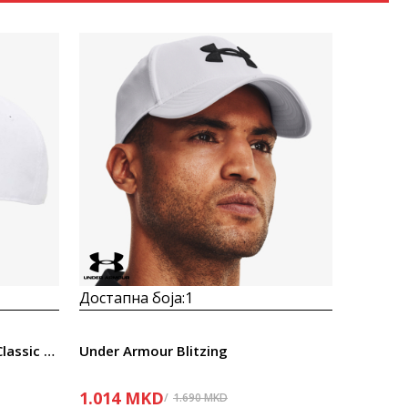
Uporedi
Достапна боја:
1
The North Face Recycled 66 Classic Hat
Under Armour Blitzing
1.014
MKD
1.690
MKD