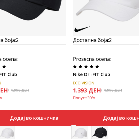
а боја:
2
Достапна боја:
2
a ocena
:
Prosecna ocena
:
FIT Club
Nike Dri-FIT Club
N
ECO VISION
ЕН
1.393
ДЕН
1.990
ДЕН
1.990
ДЕН
%
Попуст
30
%
Додај во кошничка
Додај во кош