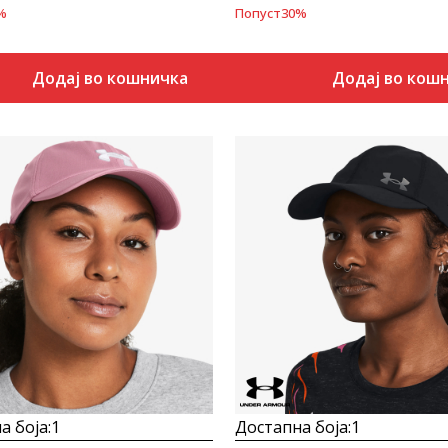
%
Попуст
30
%
Додај во кошничка
Додај во кош
Uporedi
Uporedi
а боја:
1
Достапна боја:
1