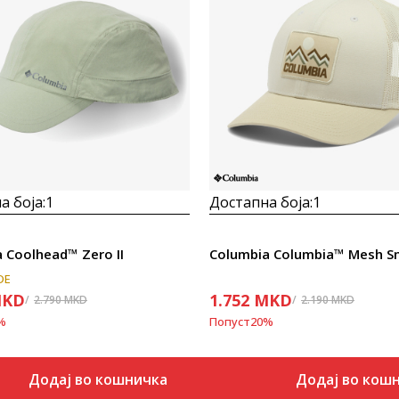
Uporedi
Uporedi
а боја:
1
Достапна боја:
1
 Coolhead™ Zero II
DE
KD
1.752
MKD
2.790
MKD
2.190
MKD
%
Попуст
20
%
Додај во кошничка
Додај во кош