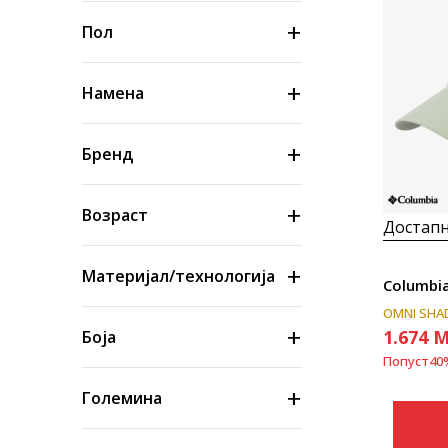
Пол
Намена
Бренд
Возраст
Достапн
Материјал/технологија
Columbia
OMNI SHA
1.674
M
Боја
Попуст
40
Големина