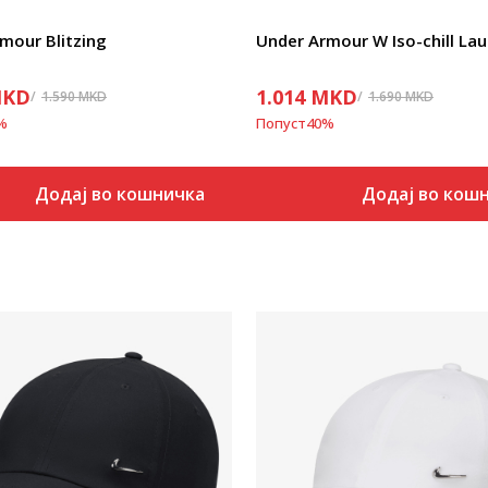
mour Blitzing
Under Armour W Iso-chill Lau
KD
1.014
MKD
1.590
MKD
1.690
MKD
%
Попуст
40
%
Додај во кошничка
Додај во кош
Uporedi
Uporedi