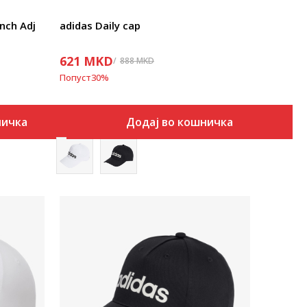
nch Adj
adidas Daily cap
621
MKD
888
MKD
Попуст
30
%
ничка
Додај во кошничка
Uporedi