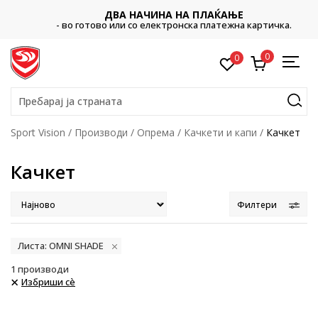
ДВА НАЧИНА НА ПЛАЌАЊЕ
- во готово или со електронска платежна картичка.
0
0
Пребарај ја страната
Sport Vision
Производи
Опрема
Качкети и капи
Качкет
Качкет
Филтери
Листа: OMNI SHADE
1
производи
Избриши сè