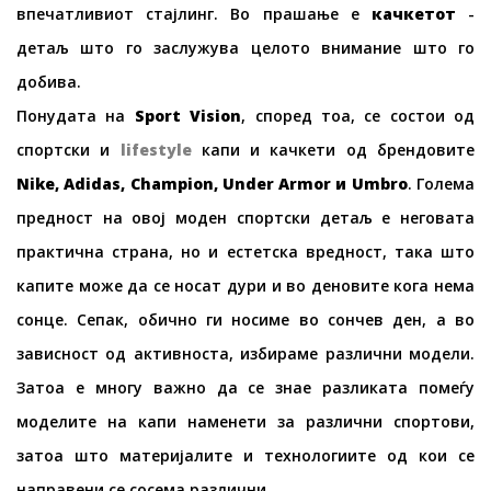
впечатливиот стајлинг. Во прашање е
качкетот
-
детаљ што го заслужува целото внимание што го
добива.
Понудата на
Sport Vision
, според тоа, се состои од
спортски и
lifestyle
капи и качкети од брендовите
Nike, Adidas, Champion, Under Armor и Umbro
. Голема
предност на овој моден спортски детаљ е неговата
практична страна, но и естетска вредност, така што
капите може да се носат дури и во деновите кога нема
сонце. Сепак, обично ги носиме во сончев ден, а во
зависност од активноста, избираме различни модели.
Затоа е многу важно да се знае разликата помеѓу
моделите на капи наменети за различни спортови,
затоа што материјалите и технологиите од кои се
направени се сосема различни.