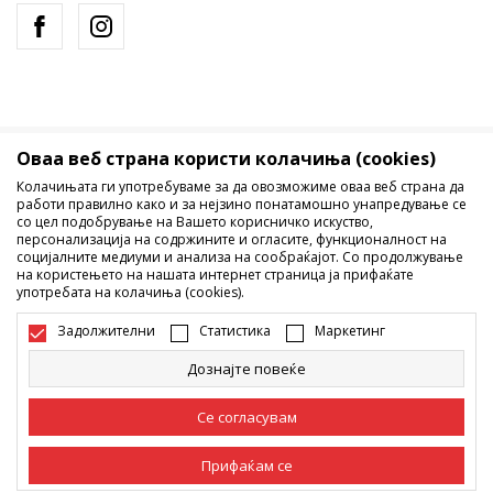
Оваа веб страна користи колачиња (cookies)
Македонија
Промена
Колачињата ги употребуваме за да овозможиме оваа веб страна да
работи правилно како и за нејзино понатамошно унапредување се
со цел подобрување на Вашето корисничко искуство,
персонализација на содржините и огласите, функционалност на
социјалните медиуми и анализа на сообраќајот. Со продолжување
на користењето на нашата интернет страница ја прифаќате
употребата на колачиња (cookies).
Не е дозволено превземање или користење на содржината од
Задолжителни
Статистика
Маркетинг
интернет страните на Sport Vision, делумно или целосно a се
однесува на логоа, трговски марки, комерцијални содржини, ниту
Дознајте повеќе
истите да се отстапуваат на трети лица, јавно да се објавуваат или да
се користат за било какви цели, без писмена согласност од БДС.МК
Се согласувам
ДООЕЛ.
Настојуваме да бидеме што попрецизни во описот на производот,
фотографијата и самата цена, но не можеме да гарантираме дака
Прифаќам се
сите информации се комплетни и без грешка. Сите прикажани