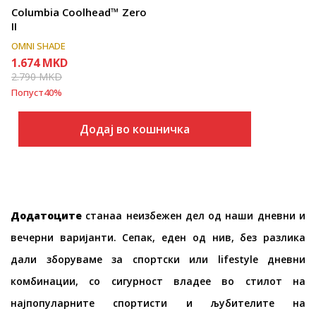
Columbia Coolhead™ Zero
II
OMNI SHADE
1.674
MKD
2.790
MKD
Попуст
40
%
Додај во кошничка
Додатоците
станаа неизбежен дел од наши дневни и
вечерни варијанти. Сепак, еден од нив, без разлика
дали зборуваме за спортски или lifestyle дневни
комбинации, со сигурност владее во стилот на
најпопуларните спортисти и љубителите на