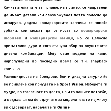
Качкетите/капите за трчање, на пример, се направени
да имаат детали кои овозможуваат потта полесно да
испарува, додека кошаркарските капчиња се повеќе
урбани, кои можат да се носат со
кошаркарски
шорцеви
и
кошаркарски маици
, но се целосно
прифатливи дури и кога станува збор за опуштените
дневни комбинации. Меѓу овие модели на капи,
најпопуларни во последно време се т.н. snapback
капчиња.
Разновидноста на брендови, бои и дизајни сигурно ќе
ве привлече кон понудата на
Sport Vision
. Изберете ги
мудро, во согласност со целта, но и со вашите потреби,
и веднаш штом ќе одлучите за моделите што најмногу
ви одговараат, нарачајте ги
Online
.