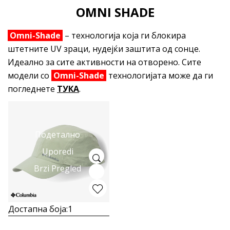
OMNI SHADE
Omni-Shade
– технологија која ги блокира
штетните UV зраци, нудејќи заштита од сонце.
Идеално за сите активности на отворено. Сите
модели со
Omni-Shade
технологијата може да ги
погледнете
ТУКА
.
Подетално
Uporedi
Brzi Pregled
Достапна боја:
1