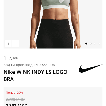
Градник
Код на производ:
IM9922-006
Nike W NK INDY LS LOGO
BRA
Попуст
20
%
2.990
MKD
2.392
MKD