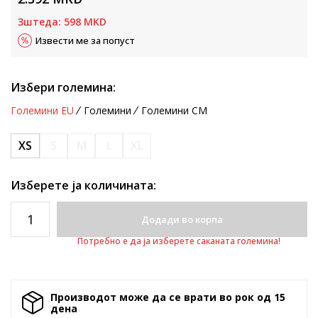
Зштеда:
598
MKD
Извести ме за попуст
Избери големина:
Големини EU
Големини
Големини CM
XS
S
M
L
XL
Изберете ја количината:
Додади во корпа
Потребно е да ја изберете саканата големина!
Производот може да се врати во рок од 15
денa