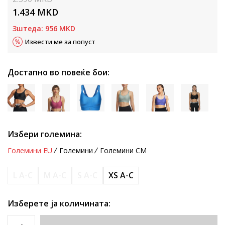
1.434
MKD
Зштеда:
956
MKD
Извести ме за попуст
Достапно во повеќе бои:
Избери големина:
Големини EU
Големини
Големини CM
L A-C
M A-C
S A-C
XS A-C
Изберете ја количината: