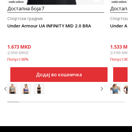
Достапна боја:
7
Достапна
Спортски градник
Спортски 
Under Armour UA INFINITY MID 2.0 BRA
Under Ar
1.673
MKD
1.533
MK
2.390
MKD
2.190
MKD
Попуст
30
%
Попуст
30
%
Додај во кошничка