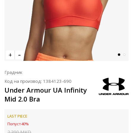
Градник
Код на производ:
1384123-690
Under Armour UA Infinity
Mid 2.0 Bra
LAST PIECE
Попуст
40
%
2.390
MKD