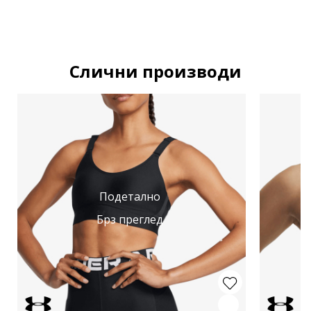
Слични производи
Подетално
Брз преглед