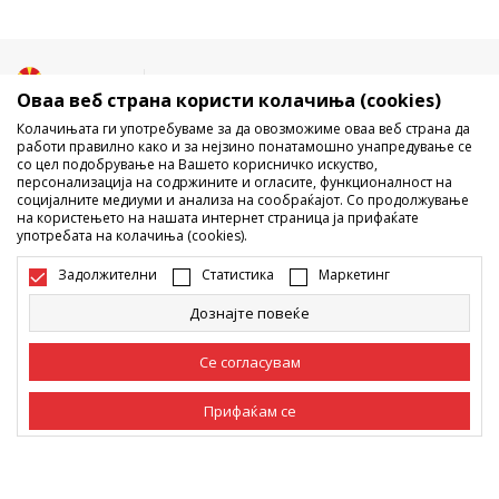
Македонија
Промена
Оваа веб страна користи колачиња (cookies)
Колачињата ги употребуваме за да овозможиме оваа веб страна да
работи правилно како и за нејзино понатамошно унапредување се
со цел подобрување на Вашето корисничко искуство,
персонализација на содржините и огласите, функционалност на
социјалните медиуми и анализа на сообраќајот. Со продолжување
на користењето на нашата интернет страница ја прифаќате
употребата на колачиња (cookies).
Не е дозволено превземање или користење на содржината од
интернет страните на Sport Vision, делумно или целосно a се
Задолжителни
Статистика
Маркетинг
однесува на логоа, трговски марки, комерцијални содржини, ниту
истите да се отстапуваат на трети лица, јавно да се објавуваат или да
Дознајте повеќе
се користат за било какви цели, без писмена согласност од БДС.МК
ДООЕЛ.
Настојуваме да бидеме што попрецизни во описот на производот,
Се согласувам
фотографијата и самата цена, но не можеме да гарантираме дака
сите информации се комплетни и без грешка. Сите прикажани
Прифаќам се
производи на сајтот се дел од нашата понуда, но не се подразбира
дека мораат да се достапни во секој момент. Достапноста на
производите може да ја проверите и на телефонскиот број 02 3055
Задолжителни
Задолжителните колачиња ја прават страницата
222.
употреблива, односно овозможуваат основни
функции, како што се навигација на страницата