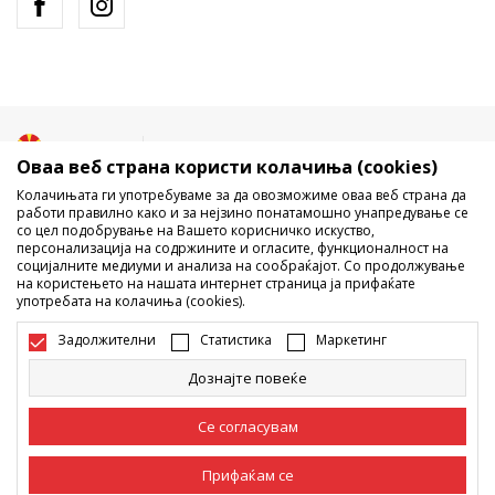
Македонија
Промена
Оваа веб страна користи колачиња (cookies)
Колачињата ги употребуваме за да овозможиме оваа веб страна да
работи правилно како и за нејзино понатамошно унапредување се
со цел подобрување на Вашето корисничко искуство,
персонализација на содржините и огласите, функционалност на
социјалните медиуми и анализа на сообраќајот. Со продолжување
на користењето на нашата интернет страница ја прифаќате
употребата на колачиња (cookies).
Не е дозволено превземање или користење на содржината од
интернет страните на Sport Vision, делумно или целосно a се
Задолжителни
Статистика
Маркетинг
однесува на логоа, трговски марки, комерцијални содржини, ниту
истите да се отстапуваат на трети лица, јавно да се објавуваат или да
Дознајте повеќе
се користат за било какви цели, без писмена согласност од БДС.МК
ДООЕЛ.
Настојуваме да бидеме што попрецизни во описот на производот,
Се согласувам
фотографијата и самата цена, но не можеме да гарантираме дака
сите информации се комплетни и без грешка. Сите прикажани
Прифаќам се
производи на сајтот се дел од нашата понуда, но не се подразбира