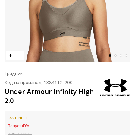
Градник
Код на производ:
1384112-200
Under Armour Infinity High
2.0
LAST PIECE
Попуст
40
%
3.490
MKD