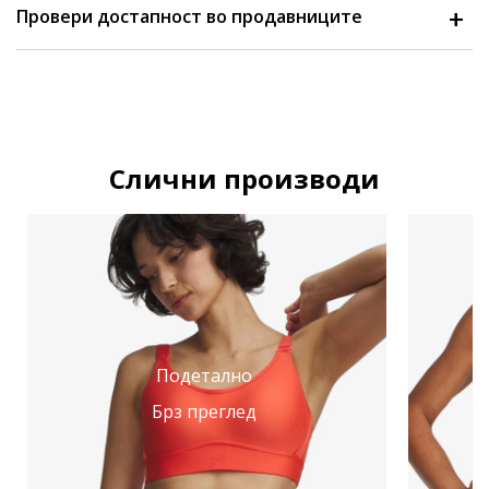
Провери достапност во продавниците
Слични производи
Подетално
Брз преглед