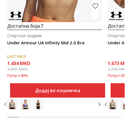
Достапна боја:
7
Достапна
Спортски градник
Спортски 
Under Armour UA Infinity Mid 2.0 Bra
Under Arm
LAST PIECE
1.434
MKD
1.673
MK
2.390
MKD
2.390
MKD
Попуст
40
%
Попуст
30
%
Додај во кошничка