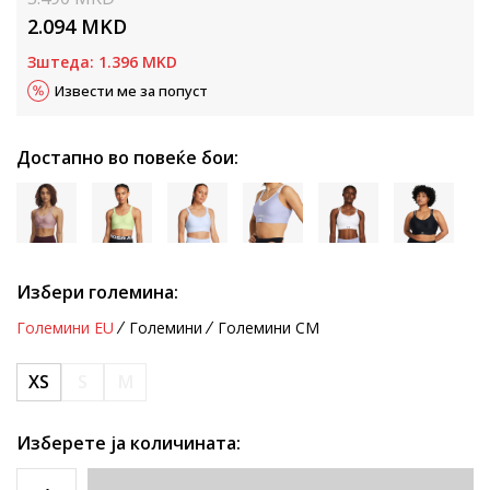
2.094
MKD
Зштеда:
1.396
MKD
Извести ме за попуст
Достапно во повеќе бои:
Избери големина:
Големини EU
Големини
Големини CM
XS
S
M
Изберете ја количината: