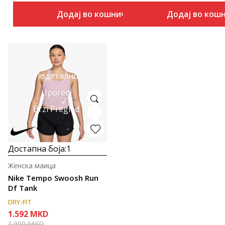
Додај во кошничка
Додај во кош
Подетално
Uporedi
Brzi Pregled
Достапна боја:
1
Женска маица
Nike Tempo Swoosh Run
Df Tank
DRY-FIT
1.592
MKD
1.990
MKD