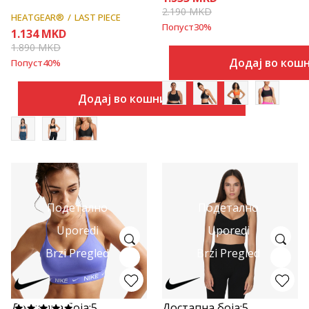
2.190
MKD
HEATGEAR®
LAST PIECE
Попуст
30
%
1.134
MKD
1.890
MKD
Додај во кош
Попуст
40
%
Додај во кошничка
Подетално
Подетално
Uporedi
Uporedi
Brzi Pregled
Brzi Pregled
Достапна боја:
5
Достапна боја:
5