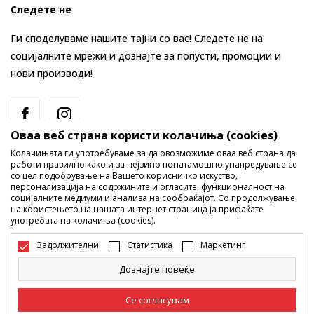
Следете не
Ги споделуваме нашите тајни со вас! Следете не на
социјалните мрежи и дознајте за попусти, промоции и
нови производи!
Оваа веб страна користи колачиња (cookies)
Колачињата ги употребуваме за да овозможиме оваа веб страна да
работи правилно како и за нејзино понатамошно унапредување се
со цел подобрување на Вашето корисничко искуство,
персонализација на содржините и огласите, функционалност на
социјалните медиуми и анализа на сообраќајот. Со продолжување
Македонија
Промена
на користењето на нашата интернет страница ја прифаќате
употребата на колачиња (cookies).
Задолжителни
Статистика
Маркетинг
Дознајте повеќе
Се согласувам
Не е дозволено превземање или користење на содржината од