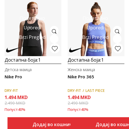
Подетално
Подетално
Uporedi
Uporedi
Brzi Pregled
Brzi Pregled
Достапна боја:
1
Достапна боја:
1
Детска маица
Женска маица
Nike Pro
Nike Pro 365
DRY-FIT
DRY-FIT
LAST PIECE
1.494
MKD
1.494
MKD
2.490
MKD
2.490
MKD
Попуст
40
%
Попуст
40
%
Додај во кошничка
Додај во кош