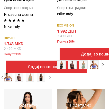
Спортски градник
Спортски градник
Nike Indy
Prosecna ocena
:
ECO VISION
Nike Indy
1.992
ДЕН
2.490
ДЕН
DRY-FIT
Попуст
20
%
1.743
MKD
2.490
MKD
Додај во кош
Попуст
30
%
Додај во кошничка
Подетално
Подетално