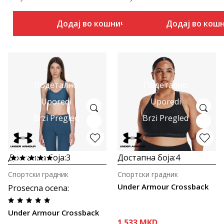
Додај во кошничка
Додај во кош
Подетално
Подетално
Uporedi
Uporedi
Brzi Pregled
Brzi Pregled
Достапна боја:
3
Достапна боја:
4
Спортски градник
Спортски градник
Under Armour Crossback
Prosecna ocena
:
Under Armour Crossback
1.533
MKD