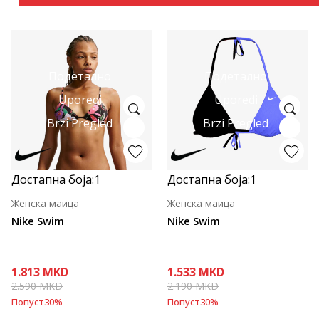
Подетално
Подетално
Uporedi
Uporedi
Brzi Pregled
Brzi Pregled
Достапна боја:
1
Достапна боја:
1
Женска маица
Женска маица
Nike Swim
Nike Swim
1.813
MKD
1.533
MKD
2.590
MKD
2.190
MKD
Попуст
30
%
Попуст
30
%