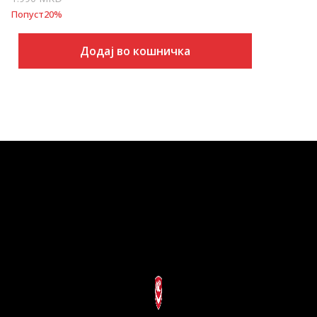
Попуст
20
%
Додај во кошничка