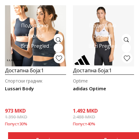
Подетално
Подетално
Uporedi
Uporedi
Brzi Pregled
Brzi Pregled
Достапна боја:
1
Достапна боја:
1
Спортски градник
Optime
Lussari Body
adidas Optime
973
MKD
1.492
MKD
1.390
MKD
2.488
MKD
Попуст
30
%
Попуст
40
%