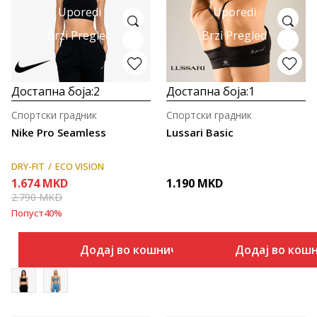
Uporedi
Uporedi
Brzi Pregled
Brzi Pregled
Достапна боја:
2
Достапна боја:
1
Спортски градник
Спортски градник
Nike Pro Seamless
Lussari Basic
DRY-FIT
ECO VISION
1.674
MKD
1.190
MKD
2.790
MKD
Попуст
40
%
Додај во кошничка
Додај во кош