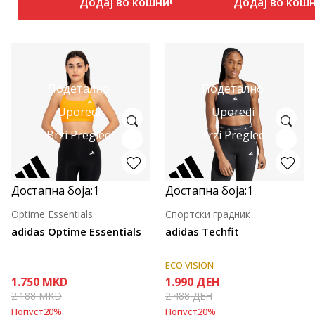
Додај во кошничка
Додај во кош
Подетално
Подетално
Uporedi
Uporedi
Brzi Pregled
Brzi Pregled
Достапна боја:
1
Достапна боја:
1
Optime Essentials
Спортски градник
adidas Optime Essentials
adidas Techfit
ECO VISION
1.750
MKD
1.990
ДЕН
2.188
MKD
2.488
ДЕН
Попуст
20
%
Попуст
20
%