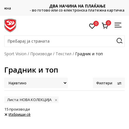
ДВА НАЧИНА НА ПЛАЌАЊЕ
- во готово или со електронска платежна картичка.
0
0
Пребарај ја страната
Sport Vision
Производи
Текстил
Градник и топ
Градник и топ
Филтери
Листа: НОВА КОЛЕКЦИЈА
15
производи
Избриши сè