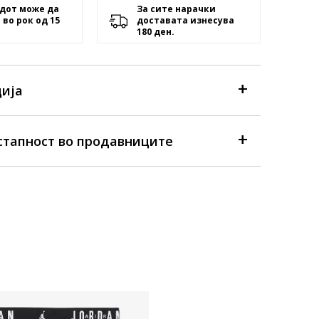
дот може да
За сите нарачки
 во рок од 15
доставата изнесува
180 ден.
ија
стапност во продавниците