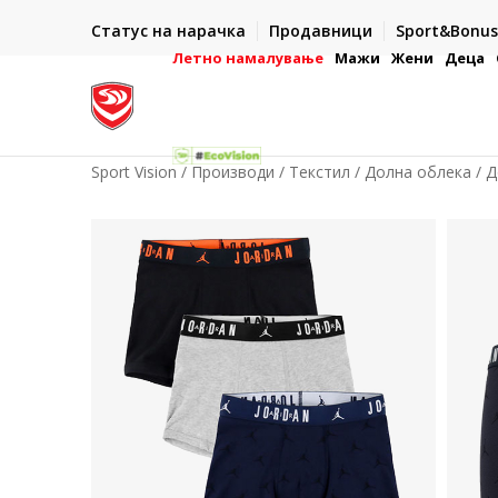
ИСПОРАКА ВО РОК ОД 5 РАБОТНИ ДЕНА
Статус на нарачка
Продавници
Sport&Bonus
-222
- на сите нарачки во готово или со електронска пла
картичка
Летно намалување
Мажи
Жени
Деца
Sport Vision
Производи
Текстил
Долна облека
Д