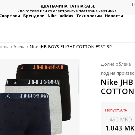
П
ДВА НАЧИНА НА ПЛАЌАЊЕ
тежна
Плат
- во готово или со електронска платежна картичка.
Спортови
Брендови
Nike
adidas
Технологии
Новости
олна облека
Nike JHB BOYS FLIGHT COTTON ESST 3P
Долна облека
Код на произво
Nike JHB
COTTON 
Попуст
30
%
1.490
MKD
1.043
MK