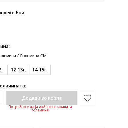
повеќе бои:
ина:
олемини
Големини CM
2г.
12-13г.
14-15г.
количината:
Додади во корпа
Потребно е да ја изберете саканата
големина!