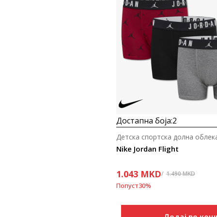
Достапна боја:
2
Детска спортска долна облек
Nike Jordan Flight
1.043
MKD
1.490
MKD
Попуст
30
%