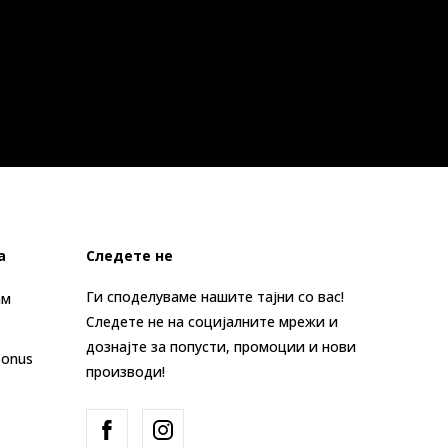
а
Следете не
Ги споделуваме нашите тајни со вас!
ам
Следете не на социјалните мрежи и
дознајте за попусти, промоции и нови
Bonus
производи!