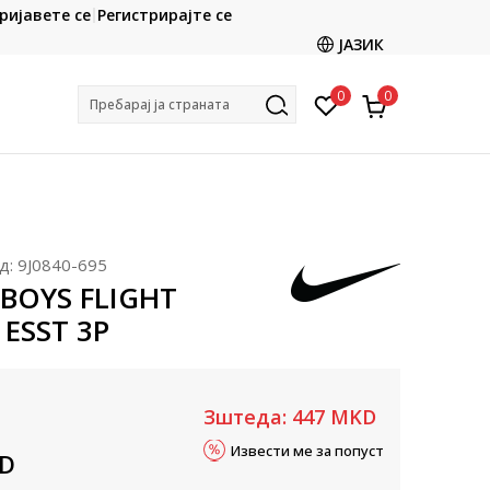
CLICK & COLLECT
ријавете се
Регистрирајте се
ете со картичка online и подигнете во продавницата
ЈАЗИК
по ваш избор
0
0
Пребарај ја страната
д:
9J0840-695
 BOYS FLIGHT
ESST 3P
Зштеда:
447
MKD
Извести ме за попуст
D