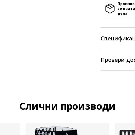
Произво
се врати
денa
Спецификац
Провери до
Слични производи