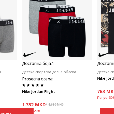
Достапна боја:
1
Достапна
а
Детска спортска долна облека
Детска с
Nike Jor
Prosecna ocena
:
763
MK
Nike Jordan Flight
Попуст
30
1.352
MKD
1.690
MKD
Попуст
20
%