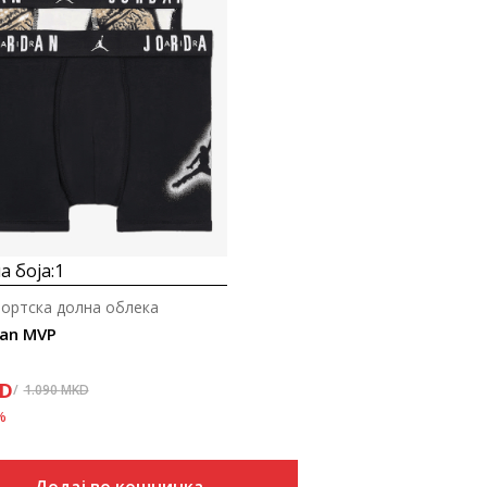
 боја:
1
портска долна облека
dan MVP
D
1.090
MKD
%