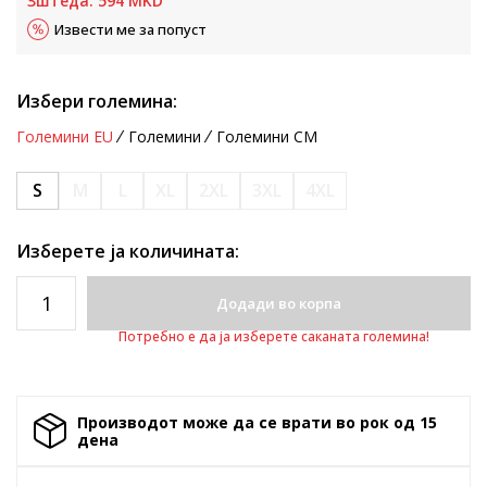
Зштеда:
594
MKD
Извести ме за попуст
Избери големина:
Големини EU
Големини
Големини CM
S
M
L
XL
2XL
3XL
4XL
Изберете ја количината:
Додади во корпа
Потребно е да ја изберете саканата големина!
Производот може да се врати во рок од 15
денa