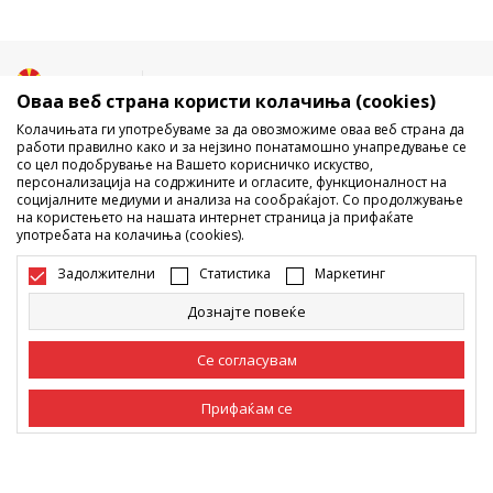
Македонија
Промена
Оваа веб страна користи колачиња (cookies)
Колачињата ги употребуваме за да овозможиме оваа веб страна да
работи правилно како и за нејзино понатамошно унапредување се
со цел подобрување на Вашето корисничко искуство,
персонализација на содржините и огласите, функционалност на
социјалните медиуми и анализа на сообраќајот. Со продолжување
на користењето на нашата интернет страница ја прифаќате
употребата на колачиња (cookies).
Не е дозволено превземање или користење на содржината од
интернет страните на Sport Vision, делумно или целосно a се
Задолжителни
Статистика
Маркетинг
однесува на логоа, трговски марки, комерцијални содржини, ниту
истите да се отстапуваат на трети лица, јавно да се објавуваат или да
Дознајте повеќе
се користат за било какви цели, без писмена согласност од БДС.МК
ДООЕЛ.
Настојуваме да бидеме што попрецизни во описот на производот,
Се согласувам
фотографијата и самата цена, но не можеме да гарантираме дака
сите информации се комплетни и без грешка. Сите прикажани
Прифаќам се
производи на сајтот се дел од нашата понуда, но не се подразбира
дека мораат да се достапни во секој момент. Достапноста на
производите може да ја проверите и на телефонскиот број 02 3055
Задолжителни
Задолжителните колачиња ја прават страницата
222.
употреблива, односно овозможуваат основни