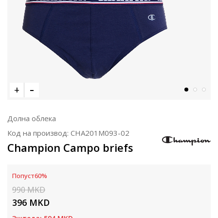
Долна облека
Код на производ:
CHA201M093-02
Champion Campo briefs
Попуст
60
%
990
MKD
396
MKD