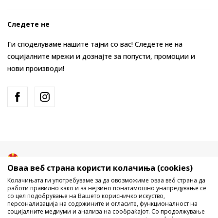
Следете не
Ги споделуваме нашите тајни со вас! Следете не на
социјалните мрежи и дознајте за попусти, промоции и
нови производи!
Македонија
Промена
Оваа веб страна користи колачиња (cookies)
Колачињата ги употребуваме за да овозможиме оваа веб страна да
работи правилно како и за нејзино понатамошно унапредување се
со цел подобрување на Вашето корисничко искуство,
персонализација на содржините и огласите, функционалност на
социјалните медиуми и анализа на сообраќајот. Со продолжување