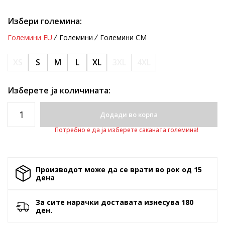
Избери големина:
Големини EU
Големини
Големини CM
XS
S
M
L
XL
3XL
4XL
Изберете ја количината:
Додади во корпа
Потребно е да ја изберете саканата големина!
Производот може да се врати во рок од 15
денa
За сите нарачки доставата изнесува 180
ден.