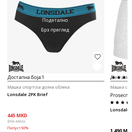
Подетално
Брз преглед
Достапна боја:
1
Достапна
Машка спортска долна облека
Машка спо
Lonsdale 2PK Brief
Prosecna
Lonsdale 
445
MKD
890
MKD
Попуст
50
%
1.490
MK