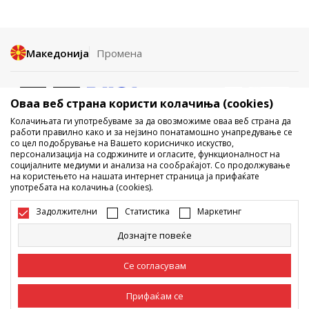
Македонија
Промена
Оваа веб страна користи колачиња (cookies)
Колачињата ги употребуваме за да овозможиме оваа веб страна да
работи правилно како и за нејзино понатамошно унапредување се
со цел подобрување на Вашето корисничко искуство,
Не е дозволено превземање или користење на содржината од
персонализација на содржините и огласите, функционалност на
социјалните медиуми и анализа на сообраќајот. Со продолжување
интернет страните на Sport Vision, делумно или целосно a се
на користењето на нашата интернет страница ја прифаќате
однесува на логоа, трговски марки, комерцијални содржини, ниту
употребата на колачиња (cookies).
истите да се отстапуваат на трети лица, јавно да се објавуваат или да
се користат за било какви цели, без писмена согласност од БДС.МК
Задолжителни
Статистика
Маркетинг
ДООЕЛ.
Настојуваме да бидеме што попрецизни во описот на производот,
Дознајте повеќе
фотографијата и самата цена, но не можеме да гарантираме дака
сите информации се комплетни и без грешка. Сите прикажани
производи на сајтот се дел од нашата понуда, но не се подразбира
Се согласувам
дека мораат да се достапни во секој момент. Достапноста на
производите може да ја проверите и на телефонскиот број 02 3055
222.
Прифаќам се