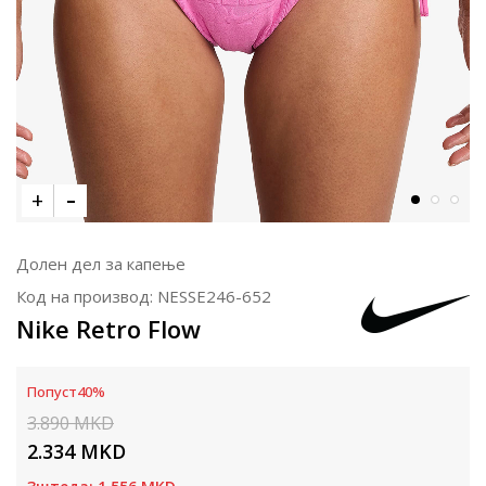
Долен дел за капење
Код на производ:
NESSE246-652
Nike Retro Flow
Попуст
40
%
3.890
MKD
2.334
MKD