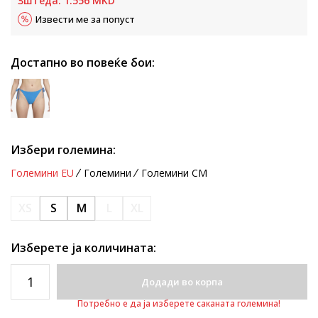
Зштеда:
1.556
MKD
Извести ме за попуст
Достапно во повеќе бои:
Избери големина:
Големини EU
Големини
Големини CM
XS
S
M
L
XL
Изберете ја количината:
Додади во корпа
Потребно е да ја изберете саканата големина!