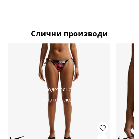
Слични производи
Подетално
Брз преглед