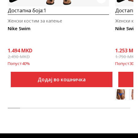
Достапна боја:
1
Достапна
Женски костим за капење
Женски ко
Nike Swim
Nike Swim
1.494
MKD
1.253
MK
2.490
MKD
1.790
MKD
Попуст
40
%
Попуст
30
%
Додај во кошничка